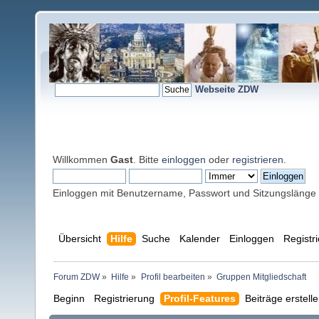
Webseite ZDW
Willkommen
Gast
. Bitte
einloggen
oder
registrieren
.
Einloggen mit Benutzername, Passwort und Sitzungslänge
Übersicht
Hilfe
Suche
Kalender
Einloggen
Registr
Forum ZDW
»
Hilfe
»
Profil bearbeiten
»
Gruppen Mitgliedschaft
Beginn
Registrierung
Profil-Features
Beiträge erstell