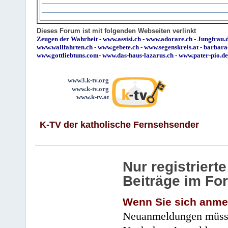
Dieses Forum ist mit folgenden Webseiten verlinkt
Zeugen der Wahrheit
-
www.assisi.ch
-
www.adorare.ch
-
Jungfrau.d
www.wallfahrten.ch
-
www.gebete.ch
-
www.segenskreis.at
-
barbara
www.gottliebtuns.com
-
www.das-haus-lazarus.ch
-
www.pater-pio.de
www3.k-tv.org
www.k-tv.org
www.k-tv.at
K-TV der katholische Fernsehsender
Nur registrier
Beiträge im Fo
Wenn Sie sich anme
Neuanmeldungen müsse