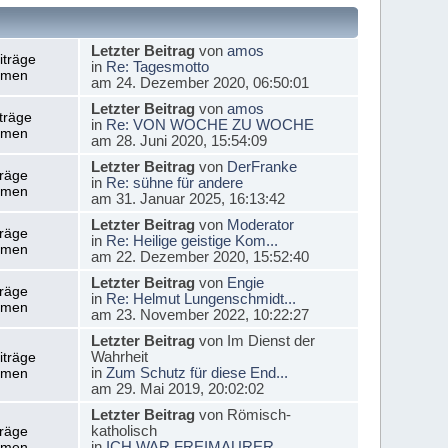
Letzter Beitrag
von
amos
iträge
in
Re: Tagesmotto
emen
am 24. Dezember 2020, 06:50:01
Letzter Beitrag
von
amos
träge
in
Re: VON WOCHE ZU WOCHE
emen
am 28. Juni 2020, 15:54:09
Letzter Beitrag
von
DerFranke
träge
in
Re: sühne für andere
emen
am 31. Januar 2025, 16:13:42
Letzter Beitrag
von
Moderator
träge
in
Re: Heilige geistige Kom...
emen
am 22. Dezember 2020, 15:52:40
Letzter Beitrag
von
Engie
träge
in
Re: Helmut Lungenschmidt...
emen
am 23. November 2022, 10:22:27
Letzter Beitrag
von Im Dienst der
Wahrheit
iträge
in
Zum Schutz für diese End...
emen
am 29. Mai 2019, 20:02:02
Letzter Beitrag
von Römisch-
katholisch
träge
in
ICH WAR FREIMAURER
emen