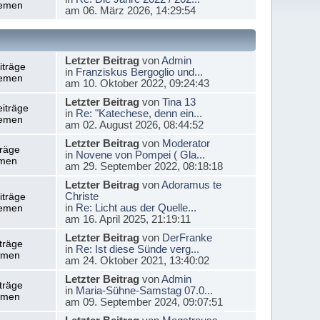
emen
am 06. März 2026, 14:29:54
Letzter Beitrag
von
Admin
iträge
in
Franziskus Bergoglio und...
emen
am 10. Oktober 2022, 09:24:43
Letzter Beitrag
von
Tina 13
iträge
in
Re: "Katechese, denn ein...
emen
am 02. August 2026, 08:44:52
Letzter Beitrag
von
Moderator
träge
in
Novene von Pompei ( Gla...
men
am 29. September 2022, 08:18:18
Letzter Beitrag
von
Adoramus te
Christe
iträge
in
Re: Licht aus der Quelle...
emen
am 16. April 2025, 21:19:11
Letzter Beitrag
von
DerFranke
träge
in
Re: Ist diese Sünde verg...
emen
am 24. Oktober 2021, 13:40:02
Letzter Beitrag
von
Admin
träge
in
Maria-Sühne-Samstag 07.0...
emen
am 09. September 2024, 09:07:51