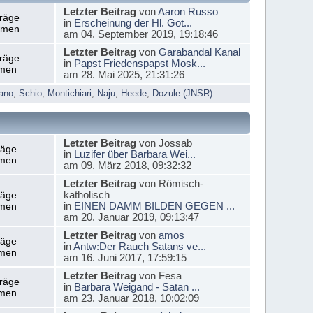
Letzter Beitrag
von
Aaron Russo
träge
in
Erscheinung der Hl. Got...
emen
am 04. September 2019, 19:18:46
Letzter Beitrag
von
Garabandal Kanal
träge
in
Papst Friedenspapst Mosk...
men
am 28. Mai 2025, 21:31:26
ano
,
Schio
,
Montichiari
,
Naju
,
Heede
,
Dozule (JNSR)
Letzter Beitrag
von Jossab
räge
in
Luzifer über Barbara Wei...
men
am 09. März 2018, 09:32:32
Letzter Beitrag
von Römisch-
katholisch
räge
in
EINEN DAMM BILDEN GEGEN ...
men
am 20. Januar 2019, 09:13:47
Letzter Beitrag
von
amos
räge
in
Antw:Der Rauch Satans ve...
men
am 16. Juni 2017, 17:59:15
Letzter Beitrag
von Fesa
träge
in
Barbara Weigand - Satan ...
men
am 23. Januar 2018, 10:02:09