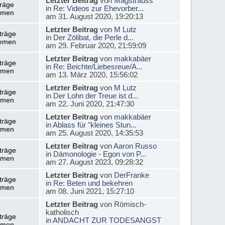
Letzter Beitrag
von
Magstrauss
träge
in
Re: Videos zur Ehevorber...
emen
am 31. August 2020, 19:20:13
Letzter Beitrag
von
M Lutz
träge
in
Der Zölibat, die Perle d...
emen
am 29. Februar 2020, 21:59:09
Letzter Beitrag
von
makkabäer
träge
in
Re: Beichte/Liebesreue/A...
emen
am 13. März 2020, 15:56:02
Letzter Beitrag
von
M Lutz
träge
in
Der Lohn der Treue ist d...
emen
am 22. Juni 2020, 21:47:30
Letzter Beitrag
von
makkabäer
träge
in
Ablass für "kleines Stun...
emen
am 25. August 2020, 14:35:53
Letzter Beitrag
von
Aaron Russo
träge
in
Dämonologie - Egon von P...
emen
am 27. August 2023, 09:28:32
Letzter Beitrag
von
DerFranke
träge
in
Re: Beten und bekehren
emen
am 08. Juni 2021, 15:27:10
Letzter Beitrag
von Römisch-
katholisch
träge
in
ANDACHT ZUR TODESANGST
emen