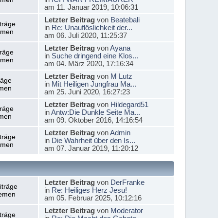
am 11. Januar 2019, 10:06:31
Letzter Beitrag
von
Beatebali
träge
in
Re: Unauflöslichkeit der...
emen
am 06. Juli 2020, 11:25:37
Letzter Beitrag
von
Ayana
träge
in
Suche dringend eine Klos...
emen
am 04. März 2020, 17:16:34
Letzter Beitrag
von
M Lutz
räge
in
Mit Heiligen Jungfrau Ma...
men
am 25. Juni 2020, 16:27:23
Letzter Beitrag
von
Hildegard51
träge
in
Antw:Die Dunkle Seite Ma...
men
am 09. Oktober 2016, 14:16:54
Letzter Beitrag
von
Admin
träge
in
Die Wahrheit über den Is...
emen
am 07. Januar 2019, 11:20:12
Letzter Beitrag
von
DerFranke
iträge
in
Re: Heiliges Herz Jesu!
emen
am 05. Februar 2025, 10:12:16
Letzter Beitrag
von
Moderator
träge