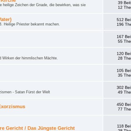
 Kirche
39 Bei
 heilige Zeichen der Gnade, die bewirken, was sie
12 Th
Vater)
512 Bei
. Heilige Priester bekannt machen.
196 Th
167 Bei
55 Th
120 Bei
d Wirken der himmlischen Mächte.
28 Th
105 Bei
35 Th
302 Bei
zismen - Satan Fürst der Welt
49 Th
450 Bei
 Exorzismus
77 Th
118 Bei
re Gericht / Das Jüngste Gericht
28 Th