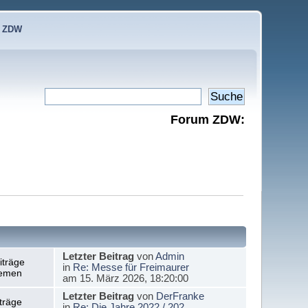
e ZDW
Forum ZDW:
Letzter Beitrag
von
Admin
iträge
in
Re: Messe für Freimaurer
emen
am 15. März 2026, 18:20:00
Letzter Beitrag
von
DerFranke
träge
in
Re: Die Jahre 2022 / 202...