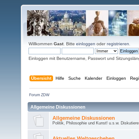
Willkommen
Gast
. Bitte
einloggen
oder
registrieren
.
Einloggen mit Benutzername, Passwort und Sitzungslä
Übersicht
Hilfe
Suche
Kalender
Einloggen
Regi
Forum ZDW
Allgemeine Diskussionen
Allgemeine Diskussionen
Politik, Philosophie und Kunst! u.s.w. Diskutier
Aktuelles Weltgeschehen