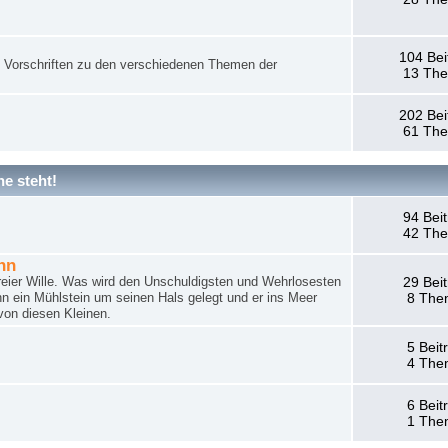
104 Bei
nd Vorschriften zu den verschiedenen Themen der
13 Th
202 Bei
61 Th
e steht!
94 Bei
42 Th
hn
reier Wille. Was wird den Unschuldigsten und Wehrlosesten
29 Bei
n ein Mühlstein um seinen Hals gelegt und er ins Meer
8 The
von diesen Kleinen.
5 Beit
4 The
6 Beit
1 The