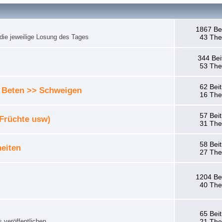
1867 Be
die jeweilige Losung des Tages
43 Th
344 Bei
53 Th
62 Bei
 Beten >> Schweigen
16 Th
57 Bei
 Früchte usw)
31 Th
58 Bei
eiten
27 Th
1204 Be
40 Th
65 Bei
 veröffentlichen.
21 Th