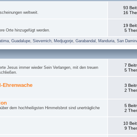
93 Bei
rscheinungen weltweit.
16 Th
19 Bei
ere Orte hinzugefügt werden.
5 The
atima
,
Guadalupe
,
Sievernich
,
Medjugorje
,
Garabandal
,
Manduria
,
San Damin
7 Beit
rte Jesus immer wieder Sein Verlangen, mit den treuen
5 The
schließen.
el-Ehrenwache
3 Beit
2 The
ion
5 Beit
nüber dem hochheiligsten Himmelsbrot sind unerträgliche
2 The
10 Bei
9 The