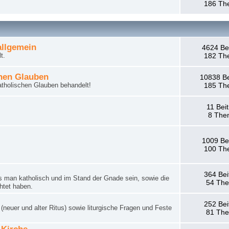
186 Th
llgemein
4624 Be
t.
182 Th
hen Glauben
10838 Be
tholischen Glauben behandelt!
185 Th
11 Bei
8 The
1009 Be
100 Th
364 Bei
man katholisch und im Stand der Gnade sein, sowie die
54 Th
htet haben.
252 Bei
neuer und alter Ritus) sowie liturgische Fragen und Feste
81 Th