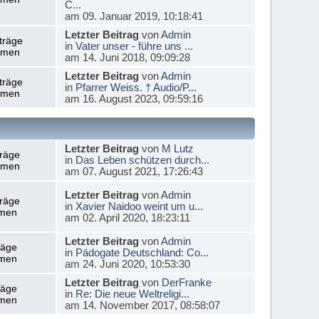
C...
am 09. Januar 2019, 10:18:41
Letzter Beitrag
von
Admin
träge
in
Vater unser - führe uns ...
emen
am 14. Juni 2018, 09:09:28
Letzter Beitrag
von
Admin
träge
in
Pfarrer Weiss. † Audio/P...
emen
am 16. August 2023, 09:59:16
Letzter Beitrag
von
M Lutz
träge
in
Das Leben schützen durch...
emen
am 07. August 2021, 17:26:43
Letzter Beitrag
von
Admin
träge
in
Xavier Naidoo weint um u...
men
am 02. April 2020, 18:23:11
Letzter Beitrag
von
Admin
räge
in
Pädogate Deutschland: Co...
men
am 24. Juni 2020, 10:53:30
Letzter Beitrag
von
DerFranke
räge
in
Re: Die neue Weltreligi...
men
am 14. November 2017, 08:58:07