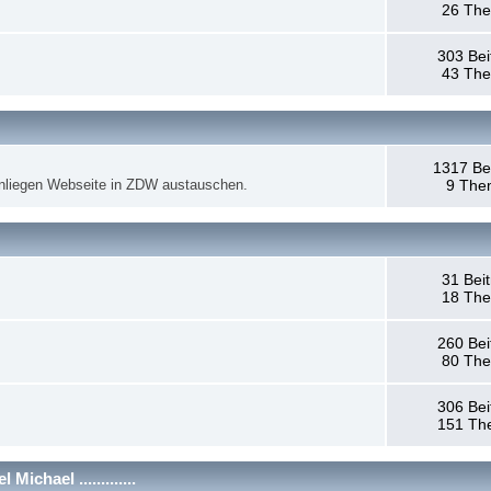
26 Th
303 Bei
43 Th
1317 Be
anliegen Webseite in ZDW austauschen.
9 The
31 Bei
18 Th
260 Bei
80 Th
306 Bei
151 Th
chael .............