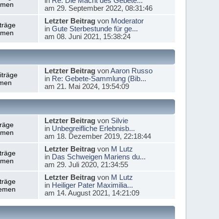
in
Re: Die Macht des Gebete...
emen
am 29. September 2022, 08:31:46
Letzter Beitrag
von
Moderator
träge
in
Gute Sterbestunde für ge...
emen
am 08. Juni 2021, 15:38:24
Letzter Beitrag
von
Aaron Russo
iträge
in
Re: Gebete-Sammlung (Bib...
men
am 21. Mai 2024, 19:54:09
Letzter Beitrag
von
Silvie
träge
in
Unbegreifliche Erlebnisb...
emen
am 18. Dezember 2019, 22:18:44
Letzter Beitrag
von
M Lutz
träge
in
Das Schweigen Mariens du...
emen
am 29. Juli 2020, 21:34:55
Letzter Beitrag
von
M Lutz
träge
in
Heiliger Pater Maximilia...
emen
am 14. August 2021, 14:21:09