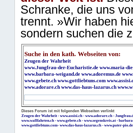
Schranke, die uns vo
trennt. »Wir haben hi
sondern suchen die z
Suche in den kath. Webseiten von:
Zeugen der Wahrheit
www.Jungfrau-der-Eucharistie.de
www.maria-die
www.barbara-weigand.de
www.adoremus.de
www.
www.gebete.ch
www.gottliebtuns.com
www.assisi.
www.adorare.ch
www.das-haus-lazarus.ch
www.wa
Dieses Forum ist mit folgenden Webseiten verlinkt
Zeugen der Wahrheit
-
www.assisi.ch
-
www.adorare.ch
-
Jungfrau.d
www.wallfahrten.ch
-
www.gebete.ch
-
www.segenskreis.at
-
barbara
www.gottliebtuns.com
-
www.das-haus-lazarus.ch
-
www.pater-pio.de