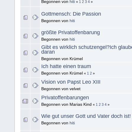
Begonnen von
hiti
«
1
2
3
4
»
Gottmensch: Die Passion
Begonnen von
hiti
größte Privatoffenbarung
Begonnen von
hiti
Gibt es wirklich schutzengel?Ich glaub
daran
Begonnen von Krümel
Ich hatte einen traum
Begonnen von Krümel
«
1
2
»
Vision von Papst Leo XIII
Begonnen von velvet
Privatoffenbarungen
Begonnen von Marias Kind
«
1
2
3
4
»
Wie gut unser Gott und Vater doch ist!
Begonnen von
hiti