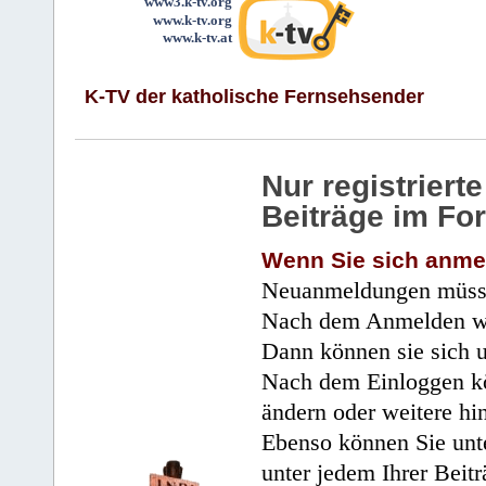
www3.k-tv.org
www.k-tv.org
www.k-tv.at
K-TV der katholische Fernsehsender
Nur registrier
Beiträge im Fo
Wenn Sie sich anme
Neuanmeldungen müsse
Nach dem Anmelden wir
Dann können sie sich 
Nach dem Einloggen kö
ändern oder weitere hi
Ebenso können Sie unte
unter jedem Ihrer Beitr