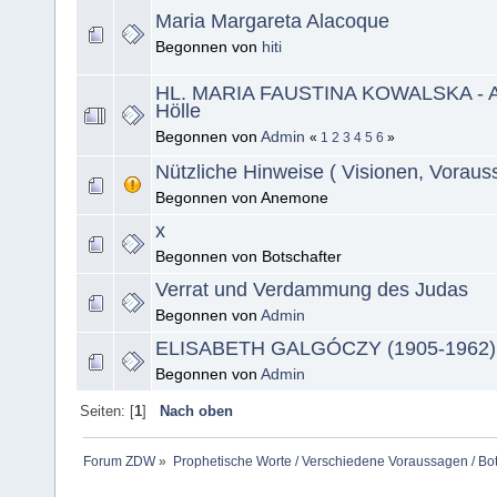
Maria Margareta Alacoque
Begonnen von
hiti
HL. MARIA FAUSTINA KOWALSKA - Abs
Hölle
Begonnen von
Admin
«
1
2
3
4
5
6
»
Nützliche Hinweise ( Visionen, Vorauss
Begonnen von Anemone
x
Begonnen von Botschafter
Verrat und Verdammung des Judas
Begonnen von
Admin
ELISABETH GALGÓCZY (1905-1962)
Begonnen von
Admin
Seiten: [
1
]
Nach oben
Forum ZDW
»
Prophetische Worte / Verschiedene Voraussagen / Bo