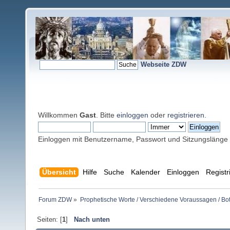
Webseite ZDW
Willkommen
Gast
. Bitte
einloggen
oder
registrieren
.
Einloggen mit Benutzername, Passwort und Sitzungslänge
Übersicht
Hilfe
Suche
Kalender
Einloggen
Registr
Forum ZDW
»
Prophetische Worte / Verschiedene Voraussagen / Bo
Seiten: [
1
]
Nach unten