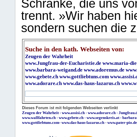
Schranke, die uns vo
trennt. »Wir haben hi
sondern suchen die z
Suche in den kath. Webseiten von:
Zeugen der Wahrheit
www.Jungfrau-der-Eucharistie.de
www.maria-die
www.barbara-weigand.de
www.adoremus.de
www.
www.gebete.ch
www.gottliebtuns.com
www.assisi.
www.adorare.ch
www.das-haus-lazarus.ch
www.wa
Dieses Forum ist mit folgenden Webseiten verlinkt
Zeugen der Wahrheit
-
www.assisi.ch
-
www.adorare.ch
-
Jungfrau.d
www.wallfahrten.ch
-
www.gebete.ch
-
www.segenskreis.at
-
barbara
www.gottliebtuns.com
-
www.das-haus-lazarus.ch
-
www.pater-pio.de