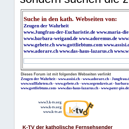
Suche in den kath. Webseiten von:
Zeugen der Wahrheit
www.Jungfrau-der-Eucharistie.de
www.maria-die
www.barbara-weigand.de
www.adoremus.de
www.
www.gebete.ch
www.gottliebtuns.com
www.assisi.
www.adorare.ch
www.das-haus-lazarus.ch
www.wa
Dieses Forum ist mit folgenden Webseiten verlinkt
Zeugen der Wahrheit
-
www.assisi.ch
-
www.adorare.ch
-
Jungfrau.d
www.wallfahrten.ch
-
www.gebete.ch
-
www.segenskreis.at
-
barbara
www.gottliebtuns.com
-
www.das-haus-lazarus.ch
-
www.pater-pio.de
www3.k-tv.org
www.k-tv.org
www.k-tv.at
K-TV der katholische Fernsehsender