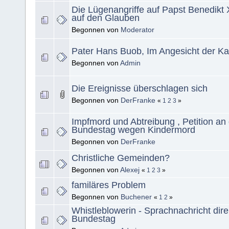
Die Lügenangriffe auf Papst Benedikt 
auf den Glauben
Begonnen von
Moderator
Pater Hans Buob, Im Angesicht der Ka
Begonnen von
Admin
Die Ereignisse überschlagen sich
Begonnen von
DerFranke
«
1
2
3
»
Impfmord und Abtreibung , Petition an
Bundestag wegen Kindermord
Begonnen von
DerFranke
Christliche Gemeinden?
Begonnen von
Alexej
«
1
2
3
»
familäres Problem
Begonnen von
Buchener
«
1
2
»
Whistleblowerin - Sprachnachricht dir
Bundestag