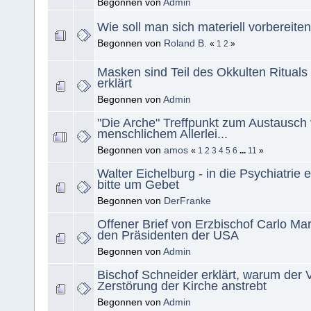
Begonnen von
Admin
Wie soll man sich materiell vorbereite
Begonnen von
Roland B.
«
1
2
»
Masken sind Teil des Okkulten Rituals 
erklärt
Begonnen von
Admin
"Die Arche" Treffpunkt zum Austausch
menschlichem Allerlei...
Begonnen von
amos
«
1
2
3
4
5
6
...
11
»
Walter Eichelburg - in die Psychiatrie e
bitte um Gebet
Begonnen von
DerFranke
Offener Brief von Erzbischof Carlo Ma
den Präsidenten der USA
Begonnen von
Admin
Bischof Schneider erklärt, warum der V
Zerstörung der Kirche anstrebt
Begonnen von
Admin