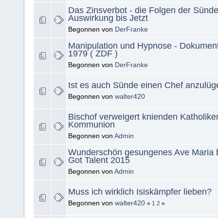
Das Zinsverbot - die Folgen der Sünde 
Auswirkung bis Jetzt
Begonnen von
DerFranke
Manipulation und Hypnose - Dokument
1979 ( ZDF )
Begonnen von
DerFranke
Ist es auch Sünde einen Chef anzulü
Begonnen von
walter420
Bischof verweigert knienden Katholike
Kommunion
Begonnen von
Admin
Wunderschön gesungenes Ave Maria be
Got Talent 2015
Begonnen von
Admin
Muss ich wirklich Isiskämpfer lieben?
Begonnen von
walter420
«
1
2
»