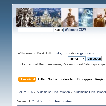
Webseite ZDW
Willkommen
Gast
. Bitte
einloggen
oder
registrieren
.
Einloggen mit Benutzername, Passwort und Sitzungslänge
Übersicht
Hilfe
Suche
Kalender
Einloggen
Registr
Forum ZDW
»
Allgemeine Diskussionen
»
Allgemeine Diskussione
Seiten: [
1
]
2
3
4
5
6
...
15
Nach unten