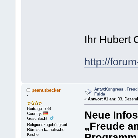
Ihr Hubert 
http://foru
Antw:Kongress „Freud
peanutbecker
Fulda
'
«
Antwort #1 am:
03. Dezemb
Beiträge: 788
Neue Info
Country:
Geschlecht:
„Freude a
Religionszugehörigkeit:
Römisch-katholische
Programm 
Kirche