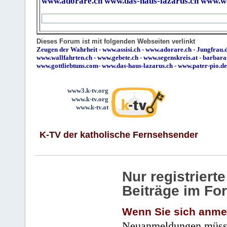
www.adorare.ch
www.das-haus-lazarus.ch
www.wa
Dieses Forum ist mit folgenden Webseiten verlinkt
Zeugen der Wahrheit
-
www.assisi.ch
-
www.adorare.ch
-
Jungfrau.d
www.wallfahrten.ch
-
www.gebete.ch
-
www.segenskreis.at
-
barbara
www.gottliebtuns.com
-
www.das-haus-lazarus.ch
-
www.pater-pio.de
www3.k-tv.org
www.k-tv.org
www.k-tv.at
K-TV der katholische Fernsehsender
Nur registrier
Beiträge im Fo
Wenn Sie sich anme
Neuanmeldungen müsse