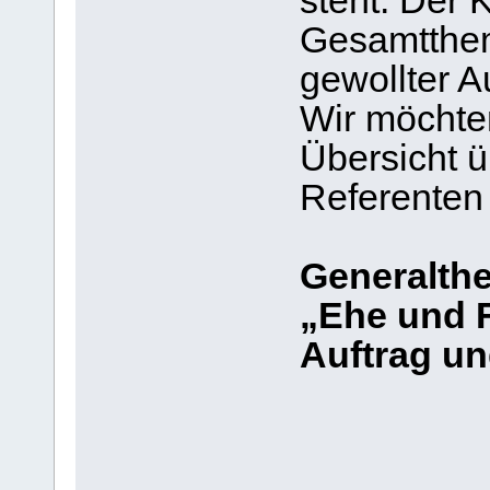
steht. Der 
Gesamtthem
gewollter 
Wir möchten
Übersicht 
Referenten 
Generalth
„Ehe und F
Auftrag u