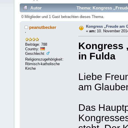
Autor
Thema: Kongress „Freude 
0 Mitglieder und 1 Gast betrachten dieses Thema.
Kongress „Freude am G
peanutbecker
«
am:
10. November 2014
'
Kongress 
Beiträge: 788
Country:
in Fulda
Geschlecht:
Religionszugehörigkeit:
Römisch-katholische
Kirche
Liebe Freu
am Glaube
Das Haupt
Kongresses