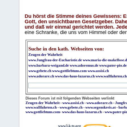
Du hörst die Stimme deines Gewissens: Es 
Gott, den unsichtbaren Gesetzgeber. Daher
und daß wir einmal gerichtet werden. Jeder
eine Schranke, die uns vom Himmel oder der H
Suche in den kath. Webseiten von:
Zeugen der Wahrheit
www.Jungfrau-der-Eucharistie.de
www.maria-die-makellose.d
www.barbara-weigand.de
www.adoremus.de
www.pater-pio.de
www.gebete.ch
www.gottliebtuns.com
www.assisi.ch
www.adorare.ch
www.das-haus-lazarus.ch
www.wallfahrten.ch
Dieses Forum ist mit folgenden Webseiten verlinkt
Zeugen der Wahrheit
-
www.assisi.ch
-
www.adorare.ch
-
Jungfra
www.wallfahrten.ch
-
www.gebete.ch
-
www.segenskreis.at
-
barb
www.gottliebtuns.com
-
www.das-haus-lazarus.ch
-
www.pater-pi
www3.k-tv.org