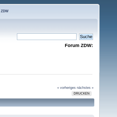
e ZDW
Forum ZDW:
« vorheriges
nächstes »
DRUCKEN