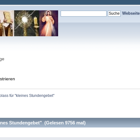
Webseit
nge
strieren
blass für "kleines Stundengebet"
ines Stundengebet" (Gelesen 9756 mal)