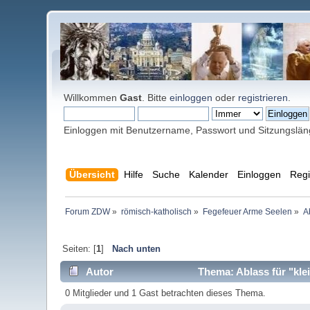
Willkommen
Gast
. Bitte
einloggen
oder
registrieren
.
Einloggen mit Benutzername, Passwort und Sitzungslä
Übersicht
Hilfe
Suche
Kalender
Einloggen
Regi
Forum ZDW
»
römisch-katholisch
»
Fegefeuer Arme Seelen
»
A
Seiten: [
1
]
Nach unten
Autor
Thema: Ablass für "kle
0 Mitglieder und 1 Gast betrachten dieses Thema.