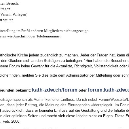
zten Besuch.
trägen.
(Versch. Vorlagen)
t weiter
instellung im Profil anderen Mitgliedern nicht angezeigt.
aten wie Anschrift oder Telefonnummer
tholische Kirche jedem zugänglich zu machen. Jeder der Fragen hat, kann di
den Glauben sich an den Beiträgen zu beteiligen. "Hier haben die Besucher d
sem Forum keine Gewähr für die Aktualität, Richtigkeit, Vollständigkeit oder Q
he finden, melden Sie dies bitte dem Administrator per Mitteilung oder schr
kath-zdw.ch/forum
forum.kath-zdw.
Freunden bekannt:
oder
eiträge habe ich als Admin keinerlei Einfluss. Da ich nebst Forum/Webseite/
wissen, dass jeder Beitrag, die Meinung des Eintragenden widerspiegelt. Im Fo
usdrücklich, dass er keinerlei Einfluss auf die Gestaltung und die Inhalte d
en aller gelinkten Seiten und macht sich diese Inhalte nicht zu Eigen.
Diese Er
n.
Feb. 2006