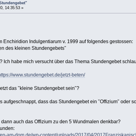
 Stundengebet"
0, 14:35:53 »
m Enchiridion Indulgentiarum v. 1999 auf folgendes gestossen:
hen des kleinen Stundengebets"
t? Ich habe mich versucht über das Thema Stundengebet schlau 
https://www.stundengebet.de/jetzt-beten/
etzt das "kleine Stundengebet sein"?
 aufgeschnappt, dass das Stundengebet ein "Offizium" oder so ä
e dann auch das Offizium zu den 5 Wundmalen denkbar?
funden:
innen-am-dom.de/wp-content/uploads/2017/04/2017Franziskanis