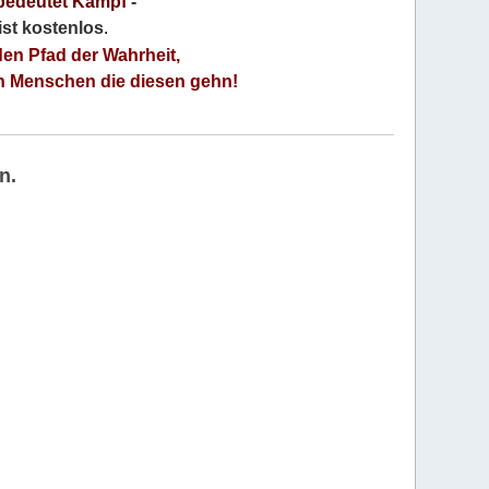
bedeutet Kampf
-
 ist kostenlos
.
den Pfad der Wahrheit,
an Menschen die diesen gehn!
n.