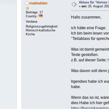
Ablass für "kleines
makkabäer
«
am:
25. August 202
Beiträge: 17
Country:
Hallo zusammen,
Verdana
Religionszugehörigkeit:
ich hätte eine Frage.
Römisch-katholische
Ich bin beim lesen vo
Kirche
"Teilablass für sprec
Was ist damit gemein
Texte gestoßen.
z.B. auf dieser Seite:
Was davon soll denn j
Irgendwo habe ich was
habe.
Wenn das so ist, wär
dies Habe ich hier ge
https://franziskaner