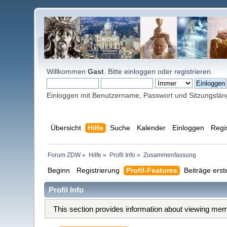
Willkommen
Gast
. Bitte
einloggen
oder
registrieren
.
Einloggen mit Benutzername, Passwort und Sitzungslä
Übersicht
Hilfe
Suche
Kalender
Einloggen
Regi
Forum ZDW
»
Hilfe
»
Profil Info
»
Zusammenfassung
Beginn
Registrierung
Profil-Features
Beiträge erst
Profil Info
This section provides information about viewing memb