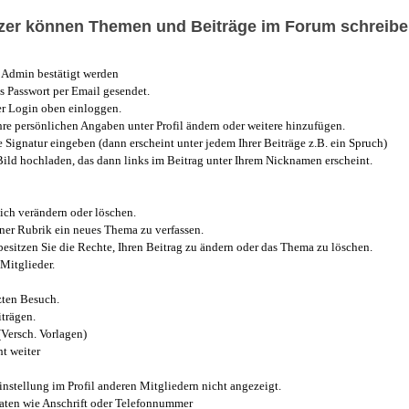
utzer können Themen und Beiträge im Forum schreibe
Admin bestätigt werden
 Passwort per Email gesendet.
r Login oben einloggen.
e persönlichen Angaben unter Profil ändern oder weitere hinzufügen.
e Signatur eingeben (dann erscheint unter jedem Ihrer Beiträge z.B. ein Spruch)
 Bild hochladen, das dann links im Beitrag unter Ihrem Nicknamen erscheint.
ich verändern oder löschen.
iner Rubrik ein neues Thema zu verfassen.
esitzen Sie die Rechte, Ihren Beitrag zu ändern oder das Thema zu löschen.
Mitglieder.
zten Besuch.
trägen.
(Versch. Vorlagen)
t weiter
instellung im Profil anderen Mitgliedern nicht angezeigt.
aten wie Anschrift oder Telefonnummer