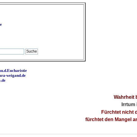
e
u.d.Eucharistie
ara-weigand.de
o.de
Wahrheit 
Irrtum
Fürchtet nicht 
fürchtet den Mangel 