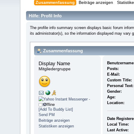
Zusammenfassung
Beiträge anzeigen
Statisti
Hilfe: Profil Info
The profile info summary screen displays basic forum info
its administrator(s), so the information displayed may vary 
Zusammenfassung
Display Name 
Benutzername
Mitgliedergruppe
Posts:
E-Mail:
Custom Title:
Personal Text:
Gender:
Age:
Location:
Offline
[Add To Buddy List]
Send PM
Date Registere
Beiträge anzeigen
Local Time:
Statistiken anzeigen
Last Active: