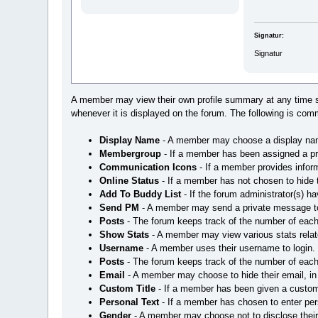
Signatur:
Signatur
A member may view their own profile summary at any time 
whenever it is displayed on the forum. The following is com
Display Name
- A member may choose a display name 
Membergroup
- If a member has been assigned a pr
Communication Icons
- If a member provides inform
Online Status
- If a member has not chosen to hide th
Add To Buddy List
- If the forum administrator(s) 
Send PM
- A member may send a private message t
Posts
- The forum keeps track of the number of each
Show Stats
- A member may view various stats rela
Username
- A member uses their username to login.
Posts
- The forum keeps track of the number of each
Email
- A member may choose to hide their email, in 
Custom Title
- If a member has been given a custom ti
Personal Text
- If a member has chosen to enter perso
Gender
- A member may choose not to disclose their g