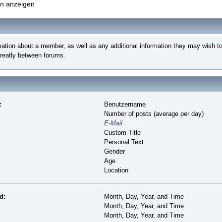
ken anzeigen
rmation about a member, as well as any additional information they may wish
greatly between forums.
:
Benutzername
Number of posts (average per day)
E-Mail
Custom Title
Personal Text
Gender
Age
Location
d:
Month, Day, Year, and Time
Month, Day, Year, and Time
Month, Day, Year, and Time