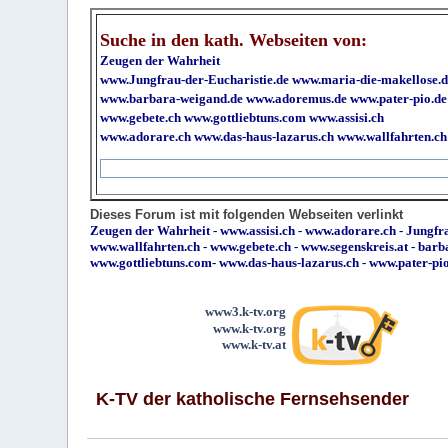
Suche in den kath. Webseiten von:
Zeugen der Wahrheit
www.Jungfrau-der-Eucharistie.de
www.maria-die-makellose.d
www.barbara-weigand.de
www.adoremus.de
www.pater-pio.de
www.gebete.ch
www.gottliebtuns.com
www.assisi.ch
www.adorare.ch
www.das-haus-lazarus.ch
www.wallfahrten.ch
Dieses Forum ist mit folgenden Webseiten verlinkt
Zeugen der Wahrheit
-
www.assisi.ch
-
www.adorare.ch
-
Jungfra
www.wallfahrten.ch
-
www.gebete.ch
-
www.segenskreis.at
-
barb
www.gottliebtuns.com
-
www.das-haus-lazarus.ch
-
www.pater-pi
www3.k-tv.org
www.k-tv.org
www.k-tv.at
K-TV der katholische Fernsehsender