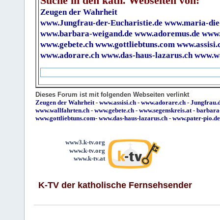
Suche in den kath. Webseiten von:
Zeugen der Wahrheit
www.Jungfrau-der-Eucharistie.de
www.maria-die
www.barbara-weigand.de
www.adoremus.de
www.
www.gebete.ch
www.gottliebtuns.com
www.assisi.
www.adorare.ch
www.das-haus-lazarus.ch
www.wa
Dieses Forum ist mit folgenden Webseiten verlinkt
Zeugen der Wahrheit
-
www.assisi.ch
-
www.adorare.ch
-
Jungfrau.d
www.wallfahrten.ch
-
www.gebete.ch
-
www.segenskreis.at
-
barbara
www.gottliebtuns.com
-
www.das-haus-lazarus.ch
-
www.pater-pio.de
www3.k-tv.org
www.k-tv.org
www.k-tv.at
K-TV der katholische Fernsehsender