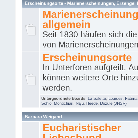
Erscheinungsorte - Marienerscheinungen, Erzengel Micha
Marienerscheinun
allgemein
Seit 1830 häufen sich die
von Marienerscheinungen 
Erscheinungsorte
In Unterforen aufgteilt. 
können weitere Orte hinz
werden.
Untergeordnete Boards
:
La Salette
,
Lourdes
,
Fatima
Schio
,
Montichiari
,
Naju
,
Heede
,
Dozule (JNSR)
Barbara Weigand
Eucharistischer
Liebesbund