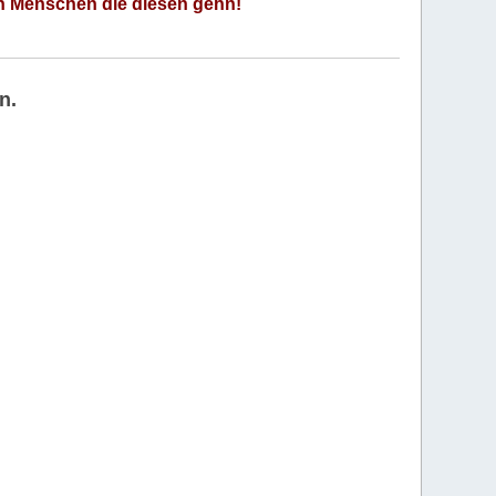
an Menschen die diesen gehn!
n.