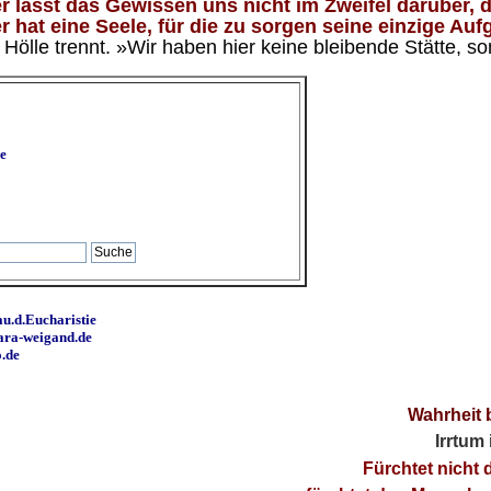
 lässt das Gewissen uns nicht im Zweifel darüber, d
 hat eine Seele, für die zu sorgen seine einzige Aufg
ölle trennt. »Wir haben hier keine bleibende Stätte, so
e
u.d.Eucharistie
ara-weigand.de
o.de
Wahrheit 
Irrtum
Fürchtet nicht 