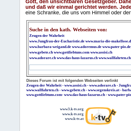
Gott, den unsichtbaren Gesetzgeber. Daher
und daß wir einmal gerichtet werden. Jeder
eine Schranke, die uns vom Himmel oder der H
Suche in den kath. Webseiten von:
Zeugen der Wahrheit
www.Jungfrau-der-Eucharistie.de
www.maria-die-makellose.d
www.barbara-weigand.de
www.adoremus.de
www.pater-pio.de
www.gebete.ch
www.gottliebtuns.com
www.assisi.ch
www.adorare.ch
www.das-haus-lazarus.ch
www.wallfahrten.ch
Dieses Forum ist mit folgenden Webseiten verlinkt
Zeugen der Wahrheit
-
www.assisi.ch
-
www.adorare.ch
-
Jungfra
www.wallfahrten.ch
-
www.gebete.ch
-
www.segenskreis.at
-
barb
www.gottliebtuns.com
-
www.das-haus-lazarus.ch
-
www.pater-pi
www3.k-tv.org
www.k-tv.org
www.k-tv.at