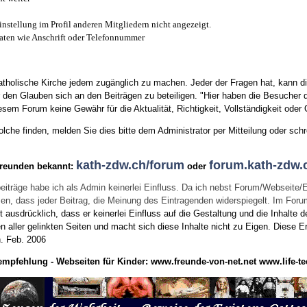
instellung im Profil anderen Mitgliedern nicht angezeigt.
aten wie Anschrift oder Telefonnummer
tholische Kirche jedem zugänglich zu machen. Jeder der Fragen hat, kann di
den Glauben sich an den Beiträgen zu beteiligen. "Hier haben die Besucher d
sem Forum keine Gewähr für die Aktualität, Richtigkeit, Vollständigkeit oder Q
he finden, melden Sie dies bitte dem Administrator per Mitteilung oder schr
kath-zdw.ch/forum
forum.kath-zdw.
Freunden bekannt:
oder
eiträge habe ich als Admin keinerlei Einfluss. Da ich nebst Forum/Webseite/
wissen, dass jeder Beitrag, die Meinung des Eintragenden widerspiegelt. Im Fo
usdrücklich, dass er keinerlei Einfluss auf die Gestaltung und die Inhalte d
en aller gelinkten Seiten und macht sich diese Inhalte nicht zu Eigen.
Diese Er
n.
Feb. 2006
empfehlung - Webseiten für Kinder:
www.freunde-von-net.net
www.life-te