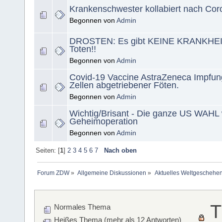
Krankenschwester kollabiert nach Co
Begonnen von
Admin
DROSTEN: Es gibt KEINE KRANKHEIT
Toten!!
Begonnen von
Admin
Covid-19 Vaccine AstraZeneca Impfung
Zellen abgetriebener Föten.
Begonnen von
Admin
Wichtig/Brisant - Die ganze US WAHL 
Geheimoperation
Begonnen von
Admin
Seiten: [
1
]
2
3
4
5
6
7
Nach oben
Forum ZDW
»
Allgemeine Diskussionen
»
Aktuelles Weltgeschehe
T
Normales Thema
Heißes Thema (mehr als 12 Antworten)