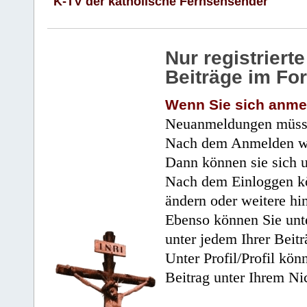
K-TV der katholische Fernsehsender
Nur registrier
Beiträge im Fo
Wenn Sie sich anme
Neuanmeldungen müsse
Nach dem Anmelden wir
Dann können sie sich 
Nach dem Einloggen kö
ändern oder weitere hi
Ebenso können Sie unte
unter jedem Ihrer Beitr
Unter Profil/Profil kön
Beitrag unter Ihrem Ni