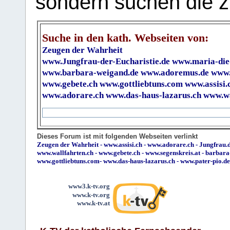
sondern suchen die z
Suche in den kath. Webseiten von:
Zeugen der Wahrheit
www.Jungfrau-der-Eucharistie.de
www.maria-die
www.barbara-weigand.de
www.adoremus.de
www.
www.gebete.ch
www.gottliebtuns.com
www.assisi.
www.adorare.ch
www.das-haus-lazarus.ch
www.wa
Dieses Forum ist mit folgenden Webseiten verlinkt
Zeugen der Wahrheit
-
www.assisi.ch
-
www.adorare.ch
-
Jungfrau.d
www.wallfahrten.ch
-
www.gebete.ch
-
www.segenskreis.at
-
barbara
www.gottliebtuns.com
-
www.das-haus-lazarus.ch
-
www.pater-pio.de
www3.k-tv.org
www.k-tv.org
www.k-tv.at