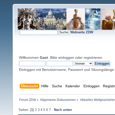
Webseite ZDW
Willkommen
Gast
. Bitte
einloggen
oder
registrieren
.
Einloggen mit Benutzername, Passwort und Sitzungslänge
Übersicht
Hilfe
Suche
Kalender
Einloggen
Registr
Forum ZDW
»
Allgemeine Diskussionen
»
Aktuelles Weltgeschehe
Seiten: [
1
]
2
3
4
5
6
7
Nach unten