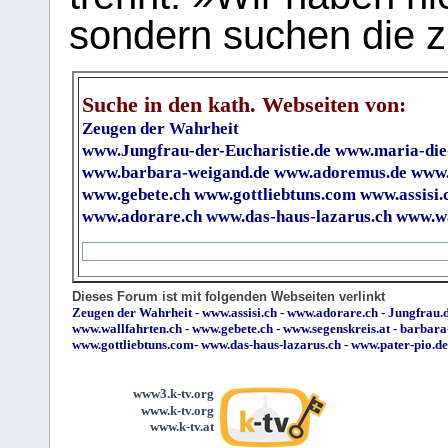
sondern suchen die z
Suche in den kath. Webseiten von:
Zeugen der Wahrheit
www.Jungfrau-der-Eucharistie.de
www.maria-die
www.barbara-weigand.de
www.adoremus.de
www.
www.gebete.ch
www.gottliebtuns.com
www.assisi.
www.adorare.ch
www.das-haus-lazarus.ch
www.wa
Dieses Forum ist mit folgenden Webseiten verlinkt
Zeugen der Wahrheit
-
www.assisi.ch
-
www.adorare.ch
-
Jungfrau.d
www.wallfahrten.ch
-
www.gebete.ch
-
www.segenskreis.at
-
barbara
www.gottliebtuns.com
-
www.das-haus-lazarus.ch
-
www.pater-pio.de
www3.k-tv.org
www.k-tv.org
www.k-tv.at