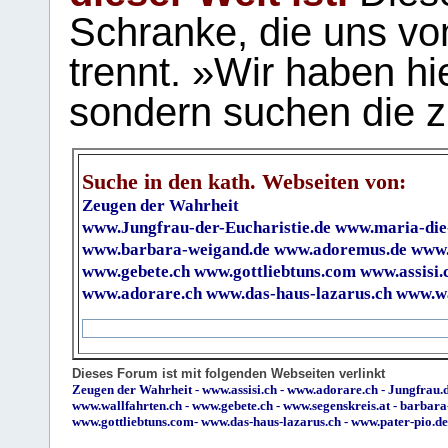
Schranke, die uns vo
trennt. »Wir haben hi
sondern suchen die z
Suche in den kath. Webseiten von:
Zeugen der Wahrheit
www.Jungfrau-der-Eucharistie.de
www.maria-die
www.barbara-weigand.de
www.adoremus.de
www.
www.gebete.ch
www.gottliebtuns.com
www.assisi.
www.adorare.ch
www.das-haus-lazarus.ch
www.wa
Dieses Forum ist mit folgenden Webseiten verlinkt
Zeugen der Wahrheit
-
www.assisi.ch
-
www.adorare.ch
-
Jungfrau.d
www.wallfahrten.ch
-
www.gebete.ch
-
www.segenskreis.at
-
barbara
www.gottliebtuns.com
-
www.das-haus-lazarus.ch
-
www.pater-pio.de