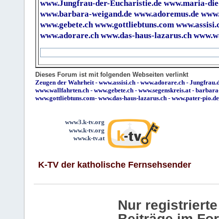
www.Jungfrau-der-Eucharistie.de
www.maria-die
www.barbara-weigand.de
www.adoremus.de
www.
www.gebete.ch
www.gottliebtuns.com
www.assisi.
www.adorare.ch
www.das-haus-lazarus.ch
www.wa
Dieses Forum ist mit folgenden Webseiten verlinkt
Zeugen der Wahrheit
-
www.assisi.ch
-
www.adorare.ch
-
Jungfrau.d
www.wallfahrten.ch
-
www.gebete.ch
-
www.segenskreis.at
-
barbara
www.gottliebtuns.com
-
www.das-haus-lazarus.ch
-
www.pater-pio.de
www3.k-tv.org
www.k-tv.org
www.k-tv.at
K-TV der katholische Fernsehsender
Nur registrier
Beiträge im Fo