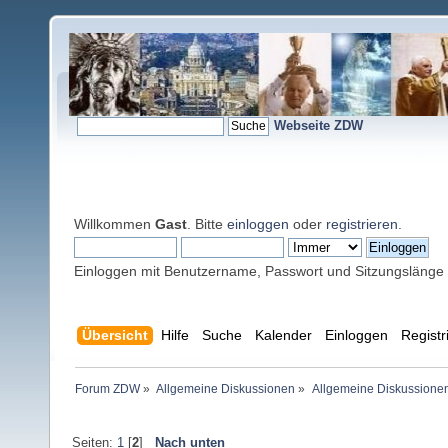
Webseite ZDW
Willkommen
Gast
. Bitte
einloggen
oder
registrieren
.
Einloggen mit Benutzername, Passwort und Sitzungslänge
Übersicht
Hilfe
Suche
Kalender
Einloggen
Registr
Forum ZDW
»
Allgemeine Diskussionen
»
Allgemeine Diskussione
Seiten:
1
[
2
]
Nach unten