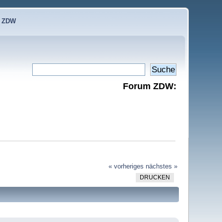
e ZDW
Forum ZDW:
« vorheriges
nächstes »
DRUCKEN