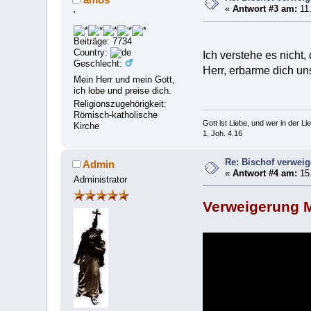
«
Antwort #3 am:
11.
'
Beiträge: 7734
Country:
Ich verstehe es nicht
Geschlecht:
Herr, erbarme dich uns
Mein Herr und mein Gott,
ich lobe und preise dich.
Religionszugehörigkeit:
Römisch-katholische
Gott ist Liebe, und wer in der Lieb
Kirche
1. Joh. 4.16
Re: Bischof verwei
Admin
«
Antwort #4 am:
15.
Administrator
Verweigerung 