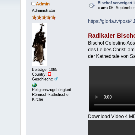
Bischof verweigert
Admin
«
am:
06. September 
Administrator
https://gloria.tv/po
Radikaler Bisch
Bischof Celestino Aós
des Leibes Christi am
der Kathedrale von Sa
Beiträge: 1095
Country:
Geschlecht:
Religionszugehörigkeit:
Römisch-katholische
Kirche
Download Video 4 M