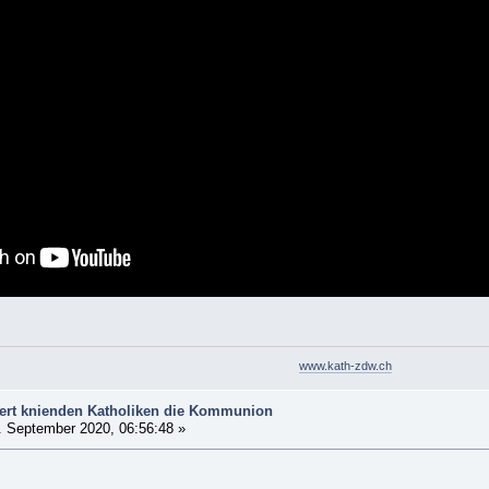
www.kath-zdw.ch
gert knienden Katholiken die Kommunion
 September 2020, 06:56:48 »