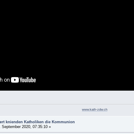
www.kath-zdw.ch
gert knienden Katholiken die Kommunion
 September 2020, 07:35:10 »