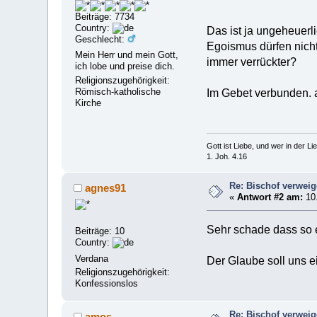
Beiträge: 7734
Country:
Das ist ja ungeheuerl
Geschlecht:
Egoismus dürfen nicht
Mein Herr und mein Gott,
immer verrückter?
ich lobe und preise dich.
Religionszugehörigkeit:
Römisch-katholische
Im Gebet verbunden.
Kirche
Gott ist Liebe, und wer in der Lieb
1. Joh. 4.16
Re: Bischof verwei
agnes91
«
Antwort #2 am:
10.
Sehr schade dass so e
Beiträge: 10
Country:
Verdana
Der Glaube soll uns e
Religionszugehörigkeit:
Konfessionslos
Re: Bischof verwei
amos