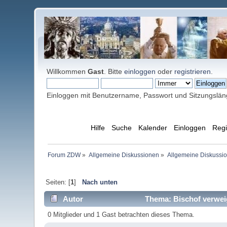
Willkommen
Gast
. Bitte
einloggen
oder
registrieren
.
Einloggen mit Benutzername, Passwort und Sitzungslä
Übersicht
Hilfe
Suche
Kalender
Einloggen
Regi
Forum ZDW
»
Allgemeine Diskussionen
»
Allgemeine Diskussi
Seiten: [
1
]
Nach unten
Autor
Thema: Bischof verwei
0 Mitglieder und 1 Gast betrachten dieses Thema.