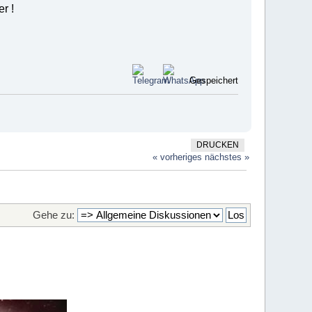
r !
Gespeichert
DRUCKEN
« vorheriges
nächstes »
Gehe zu: