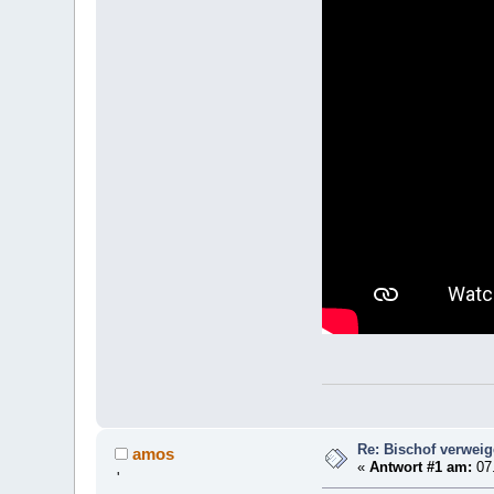
Re: Bischof verwei
amos
«
Antwort #1 am:
07.
'