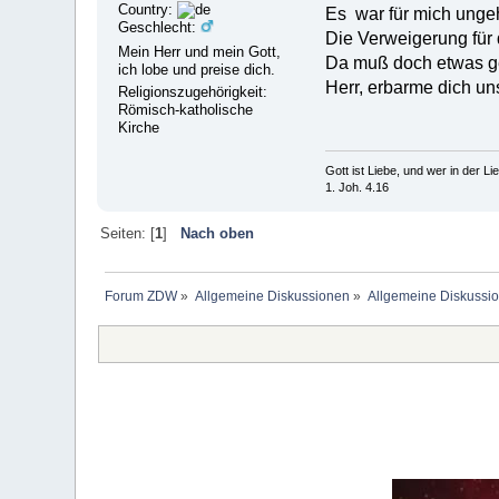
Country:
Es war für mich ungeh
Geschlecht:
Die Verweigerung für 
Mein Herr und mein Gott,
Da muß doch etwas ge
ich lobe und preise dich.
Herr, erbarme dich uns
Religionszugehörigkeit:
Römisch-katholische
Kirche
Gott ist Liebe, und wer in der Lieb
1. Joh. 4.16
Seiten: [
1
]
Nach oben
Forum ZDW
»
Allgemeine Diskussionen
»
Allgemeine Diskussi