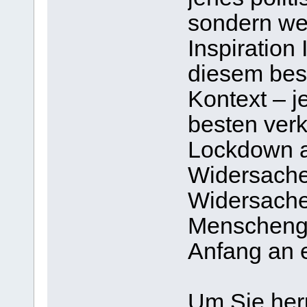
sondern we
Inspiration
diesem bes
Kontext – j
besten ver
Lockdown au
Widersacher
Widersacher
Menschenge
Anfang an e
Um Sie her