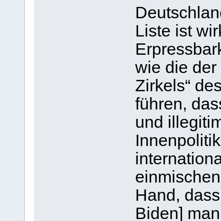
Deutschland
Liste ist wi
Erpressbar
wie die der
Zirkels“ de
führen, das
und illegiti
Innenpolitik
internation
einmischen 
Hand, dass 
Biden] mani