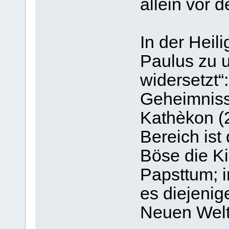
allein vor 
In der Heili
Paulus zu u
widersetzt“
Geheimniss
Kathèkon (2
Bereich ist
Böse die K
Papsttum; i
es diejenig
Neuen Welt