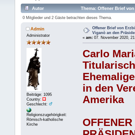
Autor
Thema: Offener Brief von
(Gelesen 6687 mal)
0 Mitglieder und 2 Gäste betrachten dieses Thema.
Offener Brief von Erzb
Admin
Viganò an den Präsid
Administrator
«
am:
07. November 2020, 21
Carlo Mar
Titularisc
Ehemalige
in den Ver
Beiträge: 1095
Amerika
Country:
Geschlecht:
Religionszugehörigkeit:
OFFENER 
Römisch-katholische
Kirche
PRÄSIDE