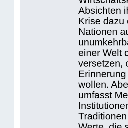
Absichten i
Krise dazu
Nationen a
unumkehrba
einer Welt 
versetzen, 
Erinnerung 
wollen. Abe
umfasst Me
Institutione
Traditione
Werte, die 