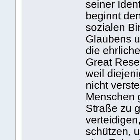
seiner Iden
beginnt den
sozialen B
Glaubens un
die ehrlich
Great Reset
weil diejen
nicht verst
Menschen gi
Straße zu 
verteidigen
schützen, 