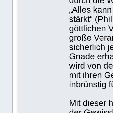
durch die W
„Alles kann
stärkt“ (Ph
göttlichen 
große Veran
sicherlich 
Gnade erha
wird von de
mit ihren G
inbrünstig f
Mit dieser
der Gewissh