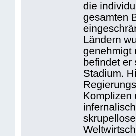
die individ
gesamten B
eingeschrä
Ländern wur
genehmigt u
befindet er
Stadium. Hi
Regierungsc
Komplizen u
infernalisc
skrupellose
Weltwirtsc