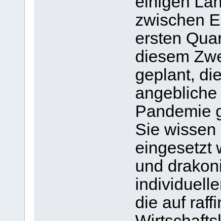
einigen Lä
zwischen E
ersten Quar
diesem Zwe
geplant, die
angebliche 
Pandemie ge
Sie wissen 
eingesetzt
und drakon
individuelle
die auf raff
Wirtschafts