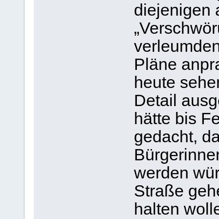
diejenigen 
„Verschwör
verleumden,
Pläne anpr
heute sehen
Detail aus
hätte bis F
gedacht, da
Bürgerinnen
werden würd
Straße gehe
halten woll