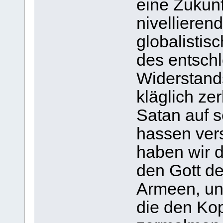
eine Zukunf
nivellieren
globalistis
des entsch
Widerstands
kläglich ze
Satan auf s
hassen vers
haben wir d
den Gott d
Armeen, und
die den Kop