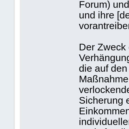
Forum) und
und ihre [d
vorantreibe
Der Zweck d
Verhängung
die auf den
Maßnahmen a
verlockend
Sicherung e
Einkommen
individuell