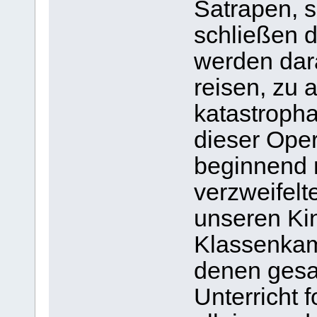
Satrapen, s
schließen 
werden dara
reisen, zu 
katastroph
dieser Oper
beginnend 
verzweifelt
unseren Ki
Klassenkam
denen gesag
Unterricht 