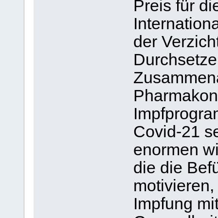
Preis für d
Internatio
der Verzich
Durchsetzen
Zusammenar
Pharmakonz
Impfprogra
Covid-21 s
enormen wir
die die Bef
motivieren,
Impfung mi