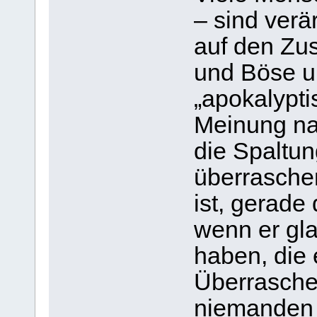
– sind verä
auf den Zu
und Böse u
„apokalypti
Meinung nac
die Spaltun
überraschen
ist, gerade
wenn er glau
haben, die 
Überraschen
niemanden g