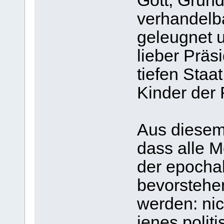
Gott, Grund
verhandelba
geleugnet 
lieber Präs
tiefen Staat
Kinder der F
Aus diesem
dass alle 
der epocha
bevorstehe
werden: nic
jenes polit