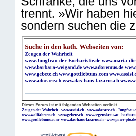
Schranke, die uns vo
trennt. »Wir haben hi
sondern suchen die z
Suche in den kath. Webseiten von:
Zeugen der Wahrheit
www.Jungfrau-der-Eucharistie.de
www.maria-die
www.barbara-weigand.de
www.adoremus.de
www.
www.gebete.ch
www.gottliebtuns.com
www.assisi.
www.adorare.ch
www.das-haus-lazarus.ch
www.wa
Dieses Forum ist mit folgenden Webseiten verlinkt
Zeugen der Wahrheit
-
www.assisi.ch
-
www.adorare.ch
-
Jungfrau.d
www.wallfahrten.ch
-
www.gebete.ch
-
www.segenskreis.at
-
barbara
www.gottliebtuns.com
-
www.das-haus-lazarus.ch
-
www.pater-pio.de
www3.k-tv.org