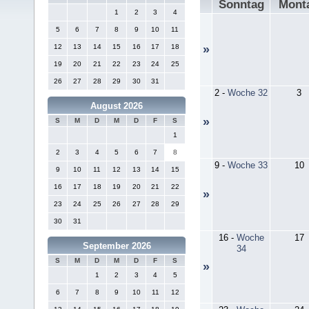
Sonntag
Mont
1
2
3
4
5
6
7
8
9
10
11
12
13
14
15
16
17
18
»
19
20
21
22
23
24
25
26
27
28
29
30
31
2
-
Woche 32
3
August 2026
»
S
M
D
M
D
F
S
1
2
3
4
5
6
7
8
9
-
Woche 33
10
9
10
11
12
13
14
15
16
17
18
19
20
21
22
»
23
24
25
26
27
28
29
30
31
16
-
Woche
17
September 2026
34
S
M
D
M
D
F
S
»
1
2
3
4
5
6
7
8
9
10
11
12