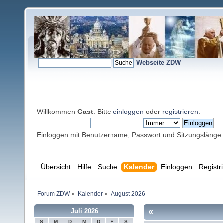
Webseite ZDW
Willkommen
Gast
. Bitte
einloggen
oder
registrieren
.
Einloggen mit Benutzername, Passwort und Sitzungslänge
Übersicht
Hilfe
Suche
Kalender
Einloggen
Registr
Forum ZDW
»
Kalender
»
August 2026
«
Juli 2026
S
M
D
M
D
F
S