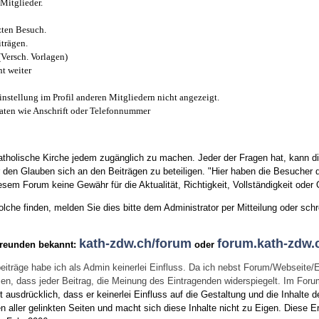
Mitglieder.
zten Besuch.
trägen.
(Versch. Vorlagen)
t weiter
instellung im Profil anderen Mitgliedern nicht angezeigt.
aten wie Anschrift oder Telefonnummer
tholische Kirche jedem zugänglich zu machen. Jeder der Fragen hat, kann di
den Glauben sich an den Beiträgen zu beteiligen. "Hier haben die Besucher d
sem Forum keine Gewähr für die Aktualität, Richtigkeit, Vollständigkeit oder Q
he finden, melden Sie dies bitte dem Administrator per Mitteilung oder schr
kath-zdw.ch/forum
forum.kath-zdw.
Freunden bekannt:
oder
eiträge habe ich als Admin keinerlei Einfluss. Da ich nebst Forum/Webseite/
wissen, dass jeder Beitrag, die Meinung des Eintragenden widerspiegelt. Im Fo
usdrücklich, dass er keinerlei Einfluss auf die Gestaltung und die Inhalte d
en aller gelinkten Seiten und macht sich diese Inhalte nicht zu Eigen.
Diese Er