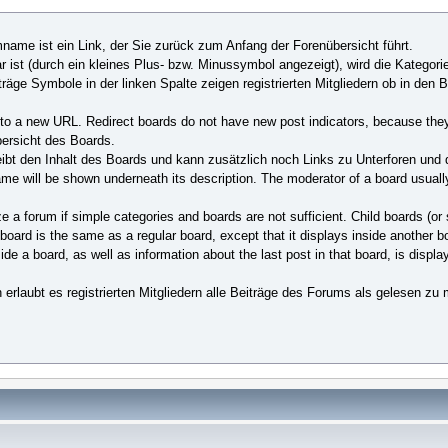
ame ist ein Link, der Sie zurück zum Anfang der Forenübersicht führt.
st (durch ein kleines Plus- bzw. Minussymbol angezeigt), wird die Kategori
äge Symbole in der linken Spalte zeigen registrierten Mitgliedern ob in den 
cks to a new URL. Redirect boards do not have new post indicators, because they
ersicht des Boards.
bt den Inhalt des Boards und kann zusätzlich noch Links zu Unterforen und
name will be shown underneath its description. The moderator of a board usuall
ze a forum if simple categories and boards are not sufficient. Child boards (or
 board is the same as a regular board, except that it displays inside another b
e a board, as well as information about the last post in that board, is displaye
 erlaubt es registrierten Mitgliedern alle Beiträge des Forums als gelesen zu 