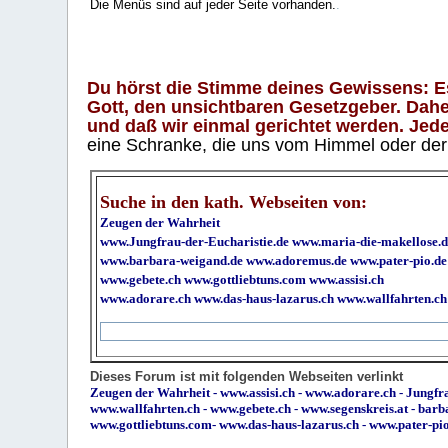
Die Menüs sind auf jeder Seite vorhanden.
.
Du hörst die Stimme deines Gewissens: Es 
Gott, den unsichtbaren Gesetzgeber. Daher
und daß wir einmal gerichtet werden. Jeder
eine Schranke, die uns vom Himmel oder der H
Suche in den kath. Webseiten von:
Zeugen der Wahrheit
www.Jungfrau-der-Eucharistie.de
www.maria-die-makellose.d
www.barbara-weigand.de
www.adoremus.de
www.pater-pio.de
www.gebete.ch
www.gottliebtuns.com
www.assisi.ch
www.adorare.ch
www.das-haus-lazarus.ch
www.wallfahrten.ch
Dieses Forum ist mit folgenden Webseiten verlinkt
Zeugen der Wahrheit
-
www.assisi.ch
-
www.adorare.ch
-
Jungfra
www.wallfahrten.ch
-
www.gebete.ch
-
www.segenskreis.at
-
barb
www.gottliebtuns.com
-
www.das-haus-lazarus.ch
-
www.pater-pi