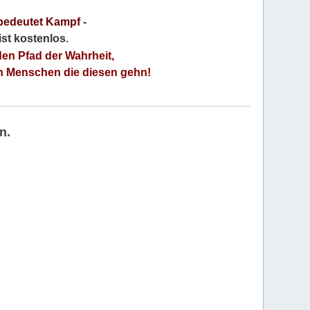
bedeutet Kampf
-
 ist kostenlos
.
den Pfad der Wahrheit,
an Menschen die diesen gehn!
n.