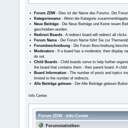
Forum ZDW
- Dies ist der Name des Forums. Der Forumn
Kategoriename
- Wenn die Kategorie zusammenklappbar i
Neue Beiträge
- Die Neue Beiträge und Keine neuen Beitr
geschrieben wurden.
Redirect Boards
- A redirect board will redirect all cli
Forum Name
- Der Forum Name führt Sie zur Themenüb
Forumbeschreibung
- Die Forum Beschreibung beschrei
Moderators
- If a board has a moderator, their display 
do not.
Child Boards
- Child boards serve to help further organi
the board that contains them - their parent board. A child
Board Information
- The number of posts and topics insid
limited to the number of redirects.
Alle Beiträge gelesen
- Der Alle Beiträge gelesen Button
Info Center.
Forum ZDW - Info-Center
Forumstatistiken