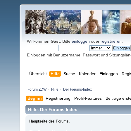
Willkommen
Gast
. Bitte
einloggen
oder
registrieren
.
Einloggen mit Benutzername, Passwort und Sitzungslä
Übersicht
Hilfe
Suche
Kalender
Einloggen
Regi
Forum ZDW
»
Hilfe
»
Der Forums-Index
Beginn
Registrierung
Profil-Features
Beiträge erste
Hilfe: Der Forums-Index
Hauptseite des Forums.