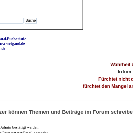
u.d.Eucharistie
ara-weigand.de
o.de
Wahrheit 
Irrtum
Fürchtet nicht 
fürchtet den Mangel 
utzer können Themen und Beiträge im Forum schreibe
Admin bestätigt werden
 Passwort per Email gesendet.