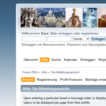
Willkommen
Gast
. Bitte
einloggen
oder
registrieren
.
Einloggen mit Benutzername, Passwort und Sitzungslä
Übersicht
Hilfe
Suche
Kalender
Einloggen
Regi
Forum ZDW
»
Hilfe
»
Die Mitteilungsansicht
Beginn
Registrierung
Profil-Features
Beiträge erste
Hilfe: Die Mitteilungsansicht
Upon entering a particular board a message index is display
topics to be displayed per page from their profile.