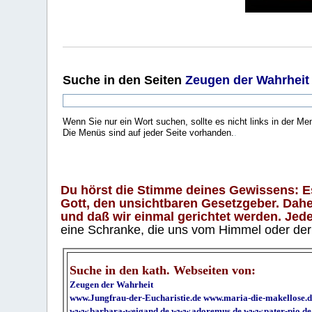
Suche
in den Seiten
Zeugen der Wahrheit
Wenn Sie nur ein Wort suchen, sollte es nicht links in der Me
Die Menüs sind auf jeder Seite vorhanden.
.
Du hörst die Stimme deines Gewissens: Es 
Gott, den unsichtbaren Gesetzgeber. Daher
und daß wir einmal gerichtet werden. Jeder
eine Schranke, die uns vom Himmel oder der H
Suche in den kath. Webseiten von:
Zeugen der Wahrheit
www.Jungfrau-der-Eucharistie.de
www.maria-die-makellose.d
www.barbara-weigand.de
www.adoremus.de
www.pater-pio.de