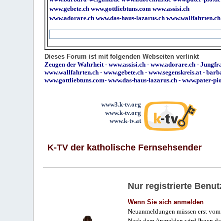
www.gebete.ch
www.gottliebtuns.com
www.assisi.ch
www.adorare.ch
www.das-haus-lazarus.ch
www.wallfahrten.ch
Dieses Forum ist mit folgenden Webseiten verlinkt
Zeugen der Wahrheit
-
www.assisi.ch
-
www.adorare.ch
-
Jungfra
www.wallfahrten.ch
-
www.gebete.ch
-
www.segenskreis.at
-
barb
www.gottliebtuns.com
-
www.das-haus-lazarus.ch
-
www.pater-pi
www3.k-tv.org
www.k-tv.org
www.k-tv.at
K-TV der katholische Fernsehsender
Nur registrierte Ben
Wenn Sie sich anmelden
Neuanmeldungen müssen erst vom 
Nach dem Anmelden wird Ihnen das