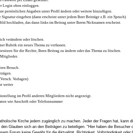
r Login oben einloggen.
e persönlichen Angaben unter Profil ändern oder weitere hinzufügen.
e Signatur eingeben (dann erscheint unter jedem Ihrer Beiträge z.B. ein Spruch)
 Bild hochladen, das dann links im Beitrag unter Ihrem Nicknamen erscheint.
ich verändern oder löschen.
iner Rubrik ein neues Thema zu verfassen.
esitzen Sie die Rechte, Ihren Beitrag zu ändern oder das Thema zu löschen.
Mitglieder.
zten Besuch.
trägen.
(Versch. Vorlagen)
t weiter
instellung im Profil anderen Mitgliedern nicht angezeigt.
aten wie Anschrift oder Telefonnummer
tholische Kirche jedem zugänglich zu machen. Jeder der Fragen hat, kann di
den Glauben sich an den Beiträgen zu beteiligen. "Hier haben die Besucher d
sem Forum keine Gewähr für die Aktualität, Richtigkeit, Vollständigkeit oder Q