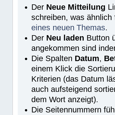
Der
Neue Mitteilung
Li
schreiben, was ähnlich 
eines neuen Themas
.
Der
Neu laden
Button ü
angekommen sind indem e
Die Spalten
Datum
,
Bet
einem Klick die Sortier
Kriterien (das Datum lä
auch aufsteigend sortie
dem Wort anzeigt).
Die Seitennummern führ