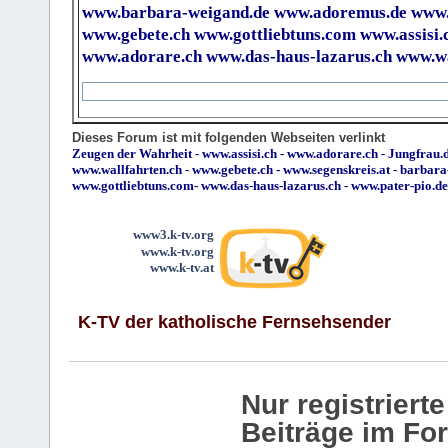
www.barbara-weigand.de
www.adoremus.de
www.
www.gebete.ch
www.gottliebtuns.com
www.assisi.
www.adorare.ch
www.das-haus-lazarus.ch
www.wa
Dieses Forum ist mit folgenden Webseiten verlinkt
Zeugen der Wahrheit
-
www.assisi.ch
-
www.adorare.ch
-
Jungfrau.d
www.wallfahrten.ch
-
www.gebete.ch
-
www.segenskreis.at
-
barbara
www.gottliebtuns.com
-
www.das-haus-lazarus.ch
-
www.pater-pio.de
www3.k-tv.org
www.k-tv.org
www.k-tv.at
K-TV der katholische Fernsehsender
Nur registrier
Beiträge im Fo