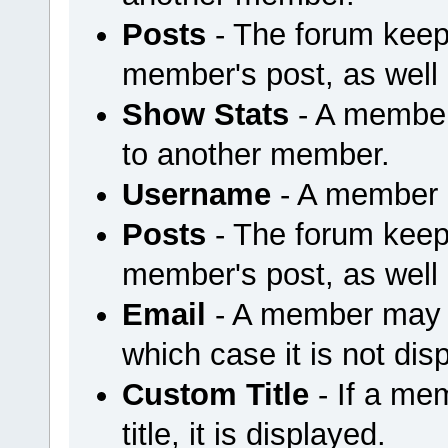
Posts
- The forum keep
member's post, as well
Show Stats
- A member
to another member.
Username
- A member u
Posts
- The forum keep
member's post, as well
Email
- A member may ch
which case it is not dis
Custom Title
- If a me
title, it is displayed.