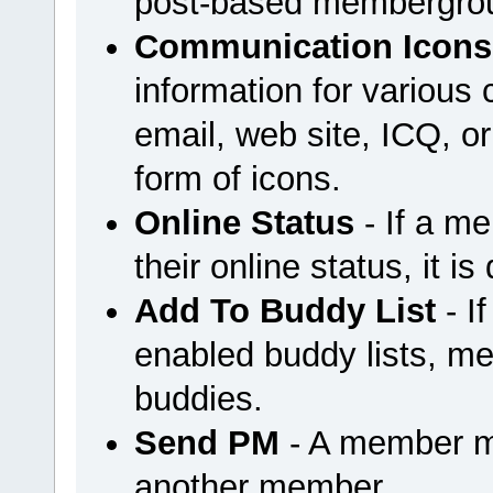
post-based membergrou
Communication Icons
information for variou
email, web site, ICQ, or 
form of icons.
Online Status
- If a m
their online status, it is
Add To Buddy List
- I
enabled buddy lists, m
buddies.
Send PM
- A member m
another member.