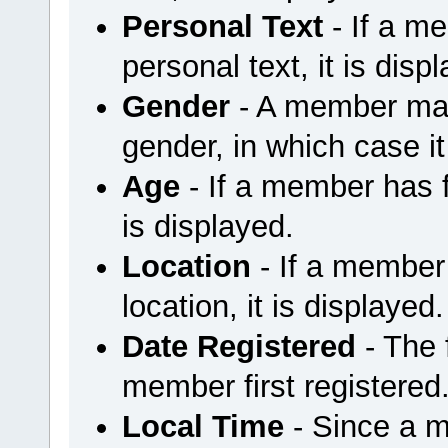
Personal Text
- If a m
personal text, it is disp
Gender
- A member may 
gender, in which case it
Age
- If a member has fi
is displayed.
Location
- If a member 
location, it is displayed.
Date Registered
- The
member first registered
Local Time
- Since a m