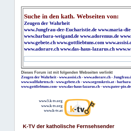
Suche in den kath. Webseiten von:
Zeugen der Wahrheit
www.Jungfrau-der-Eucharistie.de
www.maria-die
www.barbara-weigand.de
www.adoremus.de
www.
www.gebete.ch
www.gottliebtuns.com
www.assisi.
www.adorare.ch
www.das-haus-lazarus.ch
www.wa
Dieses Forum ist mit folgenden Webseiten verlinkt
Zeugen der Wahrheit
-
www.assisi.ch
-
www.adorare.ch
-
Jungfrau.d
www.wallfahrten.ch
-
www.gebete.ch
-
www.segenskreis.at
-
barbara
www.gottliebtuns.com
-
www.das-haus-lazarus.ch
-
www.pater-pio.de
www3.k-tv.org
www.k-tv.org
www.k-tv.at
K-TV der katholische Fernsehsender