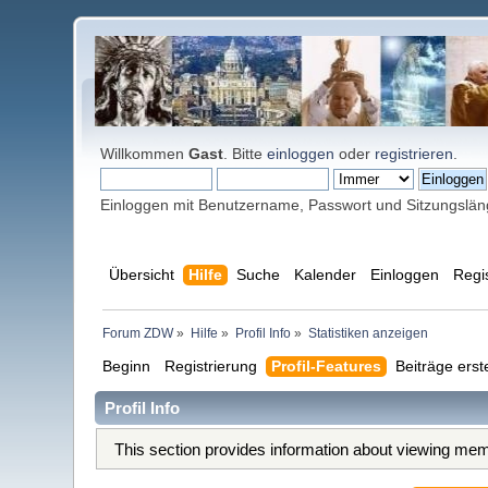
Willkommen
Gast
. Bitte
einloggen
oder
registrieren
.
Einloggen mit Benutzername, Passwort und Sitzungslä
Übersicht
Hilfe
Suche
Kalender
Einloggen
Regi
Forum ZDW
»
Hilfe
»
Profil Info
»
Statistiken anzeigen
Beginn
Registrierung
Profil-Features
Beiträge erst
Profil Info
This section provides information about viewing memb