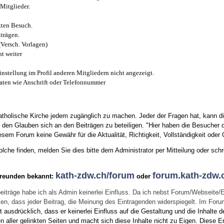
Mitglieder.
zten Besuch.
trägen.
(Versch. Vorlagen)
t weiter
instellung im Profil anderen Mitgliedern nicht angezeigt.
aten wie Anschrift oder Telefonnummer
tholische Kirche jedem zugänglich zu machen. Jeder der Fragen hat, kann di
den Glauben sich an den Beiträgen zu beteiligen. "Hier haben die Besucher d
sem Forum keine Gewähr für die Aktualität, Richtigkeit, Vollständigkeit oder Q
he finden, melden Sie dies bitte dem Administrator per Mitteilung oder schr
kath-zdw.ch/forum
forum.kath-zdw.
Freunden bekannt:
oder
eiträge habe ich als Admin keinerlei Einfluss. Da ich nebst Forum/Webseite/
wissen, dass jeder Beitrag, die Meinung des Eintragenden widerspiegelt. Im Fo
usdrücklich, dass er keinerlei Einfluss auf die Gestaltung und die Inhalte d
en aller gelinkten Seiten und macht sich diese Inhalte nicht zu Eigen.
Diese Er