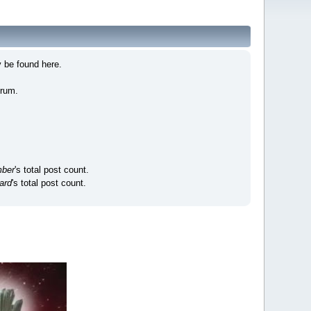
 be found here.
orum.
ber
's total post count.
ard
's total post count.