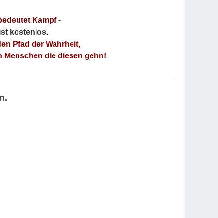
bedeutet Kampf
-
 ist kostenlos
.
den Pfad der Wahrheit,
an Menschen die diesen gehn!
n.