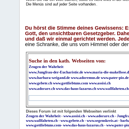
Die Menüs sind auf jeder Seite vorhanden.
.
Du hörst die Stimme deines Gewissens: Es 
Gott, den unsichtbaren Gesetzgeber. Daher
und daß wir einmal gerichtet werden. Jeder
eine Schranke, die uns vom Himmel oder der H
Suche in den kath. Webseiten von:
Zeugen der Wahrheit
www.Jungfrau-der-Eucharistie.de
www.maria-die-makellose.d
www.barbara-weigand.de
www.adoremus.de
www.pater-pio.de
www.gebete.ch
www.gottliebtuns.com
www.assisi.ch
www.adorare.ch
www.das-haus-lazarus.ch
www.wallfahrten.ch
Dieses Forum ist mit folgenden Webseiten verlinkt
Zeugen der Wahrheit
-
www.assisi.ch
-
www.adorare.ch
-
Jungfra
www.wallfahrten.ch
-
www.gebete.ch
-
www.segenskreis.at
-
barb
www.gottliebtuns.com
-
www.das-haus-lazarus.ch
-
www.pater-pi