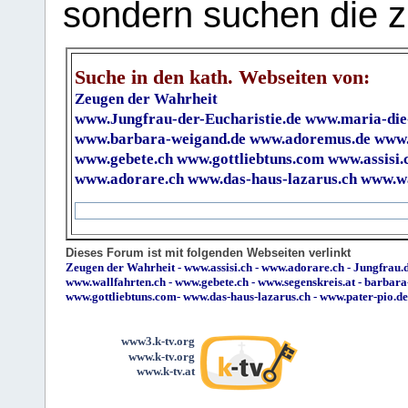
sondern suchen die z
Suche in den kath. Webseiten von:
Zeugen der Wahrheit
www.Jungfrau-der-Eucharistie.de
www.maria-die
www.barbara-weigand.de
www.adoremus.de
www.
www.gebete.ch
www.gottliebtuns.com
www.assisi.
www.adorare.ch
www.das-haus-lazarus.ch
www.wa
Dieses Forum ist mit folgenden Webseiten verlinkt
Zeugen der Wahrheit
-
www.assisi.ch
-
www.adorare.ch
-
Jungfrau.d
www.wallfahrten.ch
-
www.gebete.ch
-
www.segenskreis.at
-
barbara
www.gottliebtuns.com
-
www.das-haus-lazarus.ch
-
www.pater-pio.de
www3.k-tv.org
www.k-tv.org
www.k-tv.at