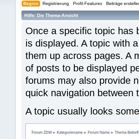
Beginn
Registrierung
Profil-Features
Beiträge erstell
Hilfe: Die Thema-Ansicht
Once a specific topic has b
is displayed. A topic with 
them up across pages. A
of posts to be displayed p
forums may also provide ne
quick navigation between t
A topic usually looks somet
Forum ZDW
»
Kategoriename
»
Forum Name
»
Thema Betreff