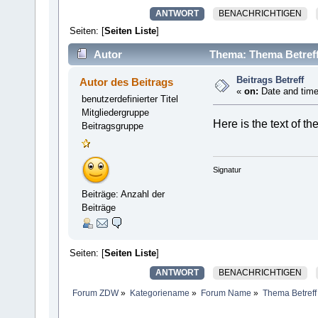
ANTWORT
BENACHRICHTIGEN
Seiten: [
Seiten Liste
]
Autor
Thema: Thema Betreff
Beitrags Betreff
Autor des Beitrags
«
on:
Date and time
benutzerdefinierter Titel
Mitgliedergruppe
Here is the text of t
Beitragsgruppe
Signatur
Beiträge: Anzahl der
Beiträge
Seiten: [
Seiten Liste
]
ANTWORT
BENACHRICHTIGEN
Forum ZDW
»
Kategoriename
»
Forum Name
»
Thema Betreff