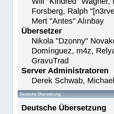
Will "Kindred" Wagner,
Forsberg, Ralph "[n3rv
Mert "Antes" Alınbay
Übersetzer
Nikola "Dzonny" Novako
Domínguez, m4z, Relya
GravuTrad
Server Administratoren
Derek Schwab, Michael
Deutsche Übersetzung
Deutsche Übersetzung