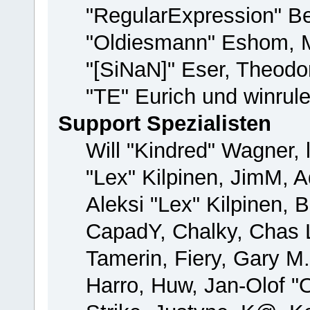
"RegularExpression" B
"Oldiesmann" Eshom, M
"[SiNaN]" Eser, Theodor
"TE" Eurich und winrul
Support Spezialisten
Will "Kindred" Wagner, 
"Lex" Kilpinen, JimM, A
Aleksi "Lex" Kilpinen, 
CapadY, Chalky, Chas 
Tamerin, Fiery, Gary M
Harro, Huw, Jan-Olof "