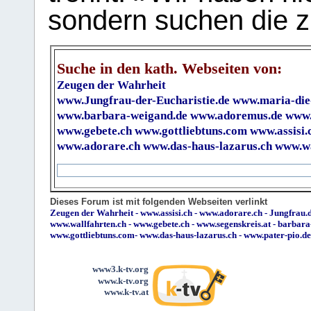
sondern suchen die z
Suche in den kath. Webseiten von:
Zeugen der Wahrheit
www.Jungfrau-der-Eucharistie.de
www.maria-die
www.barbara-weigand.de
www.adoremus.de
www.
www.gebete.ch
www.gottliebtuns.com
www.assisi.
www.adorare.ch
www.das-haus-lazarus.ch
www.wa
Dieses Forum ist mit folgenden Webseiten verlinkt
Zeugen der Wahrheit
-
www.assisi.ch
-
www.adorare.ch
-
Jungfrau.d
www.wallfahrten.ch
-
www.gebete.ch
-
www.segenskreis.at
-
barbara
www.gottliebtuns.com
-
www.das-haus-lazarus.ch
-
www.pater-pio.de
www3.k-tv.org
www.k-tv.org
www.k-tv.at