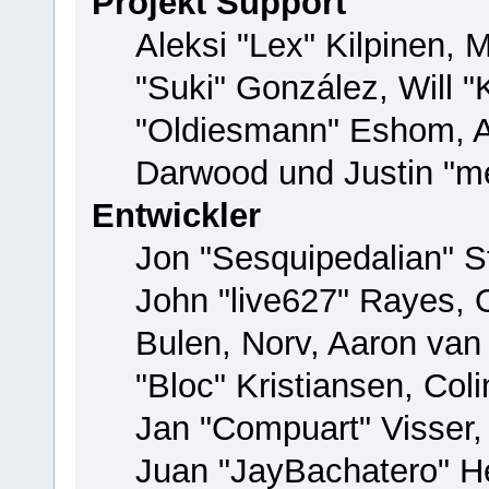
Projekt Support
Aleksi "Lex" Kilpinen, M
"Suki" González, Will 
"Oldiesmann" Eshom, 
Darwood und Justin "me
Entwickler
Jon "Sesquipedalian" St
John "live627" Rayes,
Bulen, Norv, Aaron van
"Bloc" Kristiansen, Co
Jan "Compuart" Visser
Juan "JayBachatero" H