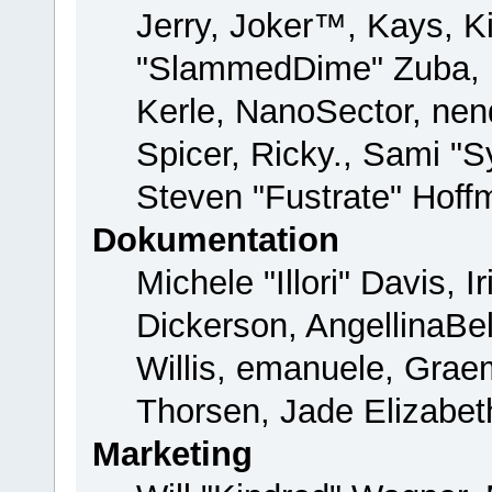
Jerry, Joker™, Kays, Ki
"SlammedDime" Zuba, 
Kerle, NanoSector, nend
Spicer, Ricky., Sami "
Steven "Fustrate" Hoff
Dokumentation
Michele "Illori" Davis, 
Dickerson, AngellinaBel
Willis, emanuele, Gra
Thorsen, Jade Elizabet
Marketing