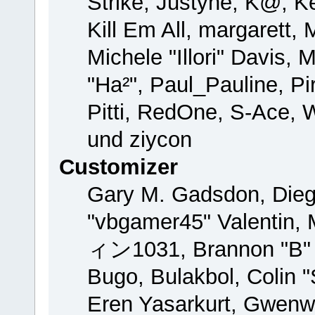
Strike, Justyne, K@, Ke
Kill Em All, margarett,
Michele "Illori" Davis, 
"Ha²", Paul_Pauline, P
Pitti, RedOne, S-Ace,
und ziycon
Customizer
Gary M. Gadsdon, Dieg
"vbgamer45" Valentin, 
ィン1031, Brannon "B" H
Bugo, Bulakbol, Colin 
Eren Yasarkurt, Gwenw