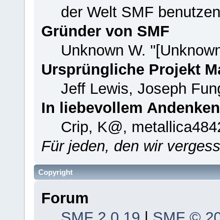
der Welt SMF benutzen
Gründer von SMF
Unknown W. "[Unknown
Ursprüngliche Projekt 
Jeff Lewis, Joseph Fu
In liebevollem Andenken
Crip, K@, metallica484
Für jeden, den wir verge
Copyright
Forum
SMF 2.0.19
|
SMF © 2