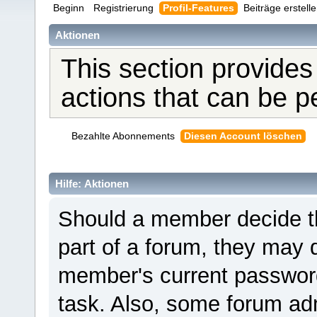
Beginn
Registrierung
Profil-Features
Beiträge erstell
Aktionen
This section provides
actions that can be 
Bezahlte Abonnements
Diesen Account löschen
Hilfe: Aktionen
Should a member decide th
part of a forum, they may 
member's current password 
task. Also, some forum adm