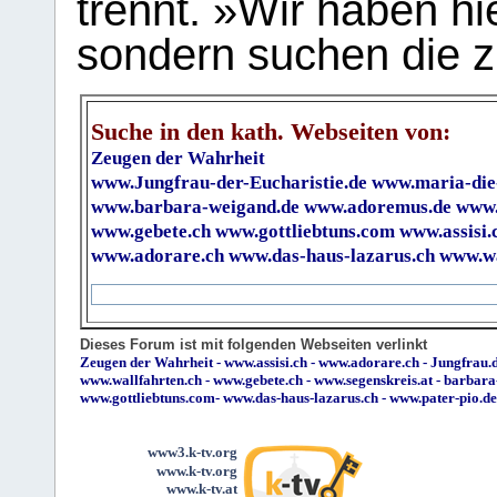
trennt. »Wir haben hi
sondern suchen die z
Suche in den kath. Webseiten von:
Zeugen der Wahrheit
www.Jungfrau-der-Eucharistie.de
www.maria-die
www.barbara-weigand.de
www.adoremus.de
www.
www.gebete.ch
www.gottliebtuns.com
www.assisi.
www.adorare.ch
www.das-haus-lazarus.ch
www.wa
Dieses Forum ist mit folgenden Webseiten verlinkt
Zeugen der Wahrheit
-
www.assisi.ch
-
www.adorare.ch
-
Jungfrau.d
www.wallfahrten.ch
-
www.gebete.ch
-
www.segenskreis.at
-
barbara
www.gottliebtuns.com
-
www.das-haus-lazarus.ch
-
www.pater-pio.de
www3.k-tv.org
www.k-tv.org
www.k-tv.at