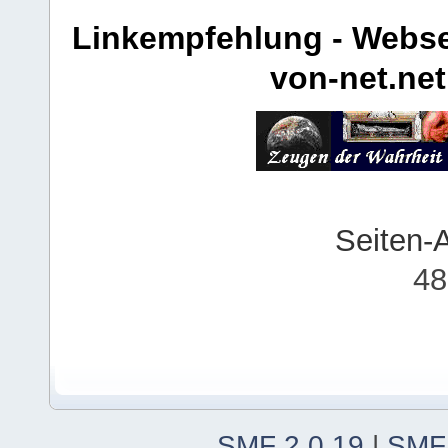
Linkempfehlung - Webse
von-net.net
Seiten-
48
SMF 2.0.19
|
SMF