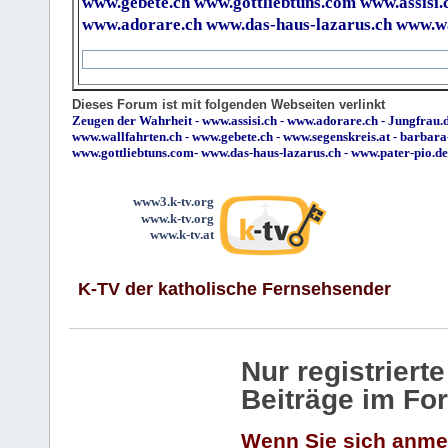
www.gebete.ch
www.gottliebtuns.com
www.assisi.
www.adorare.ch
www.das-haus-lazarus.ch
www.wa
Dieses Forum ist mit folgenden Webseiten verlinkt
Zeugen der Wahrheit
-
www.assisi.ch
-
www.adorare.ch
-
Jungfrau.d
www.wallfahrten.ch
-
www.gebete.ch
-
www.segenskreis.at
-
barbara
www.gottliebtuns.com
-
www.das-haus-lazarus.ch
-
www.pater-pio.de
www3.k-tv.org
www.k-tv.org
www.k-tv.at
K-TV der katholische Fernsehsender
Nur registrier
Beiträge im Fo
Wenn Sie sich anme