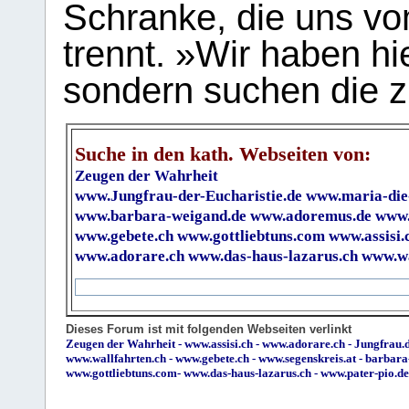
Schranke, die uns vo
trennt. »Wir haben hi
sondern suchen die z
Suche in den kath. Webseiten von:
Zeugen der Wahrheit
www.Jungfrau-der-Eucharistie.de
www.maria-die
www.barbara-weigand.de
www.adoremus.de
www.
www.gebete.ch
www.gottliebtuns.com
www.assisi.
www.adorare.ch
www.das-haus-lazarus.ch
www.wa
Dieses Forum ist mit folgenden Webseiten verlinkt
Zeugen der Wahrheit
-
www.assisi.ch
-
www.adorare.ch
-
Jungfrau.d
www.wallfahrten.ch
-
www.gebete.ch
-
www.segenskreis.at
-
barbara
www.gottliebtuns.com
-
www.das-haus-lazarus.ch
-
www.pater-pio.de