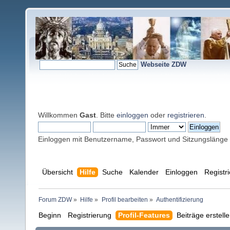
Webseite ZDW
Willkommen
Gast
. Bitte
einloggen
oder
registrieren
.
Einloggen mit Benutzername, Passwort und Sitzungslänge
Übersicht
Hilfe
Suche
Kalender
Einloggen
Registr
Forum ZDW
»
Hilfe
»
Profil bearbeiten
»
Authentifizierung
Beginn
Registrierung
Profil-Features
Beiträge erstell