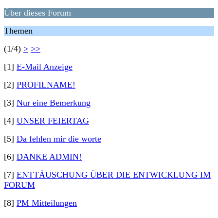
Über dieses Forum
Themen
(1/4)
>
>>
[1]
E-Mail Anzeige
[2]
PROFILNAME!
[3]
Nur eine Bemerkung
[4]
UNSER FEIERTAG
[5]
Da fehlen mir die worte
[6]
DANKE ADMIN!
[7]
ENTTÄUSCHUNG ÜBER DIE ENTWICKLUNG IM
FORUM
[8]
PM Mitteilungen