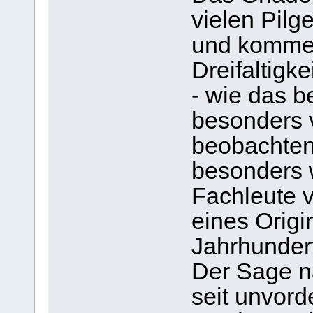
vielen Pilg
und kommen,
Dreifaltigke
- wie das b
besonders v
beobachten 
besonders w
Fachleute 
eines Origi
Jahrhundert
Der Sage n
seit unvord