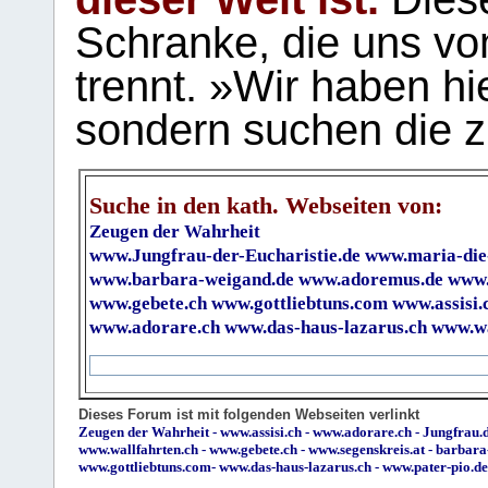
Schranke, die uns vo
trennt. »Wir haben hi
sondern suchen die z
Suche in den kath. Webseiten von:
Zeugen der Wahrheit
www.Jungfrau-der-Eucharistie.de
www.maria-die
www.barbara-weigand.de
www.adoremus.de
www.
www.gebete.ch
www.gottliebtuns.com
www.assisi.
www.adorare.ch
www.das-haus-lazarus.ch
www.wa
Dieses Forum ist mit folgenden Webseiten verlinkt
Zeugen der Wahrheit
-
www.assisi.ch
-
www.adorare.ch
-
Jungfrau.d
www.wallfahrten.ch
-
www.gebete.ch
-
www.segenskreis.at
-
barbara
www.gottliebtuns.com
-
www.das-haus-lazarus.ch
-
www.pater-pio.de