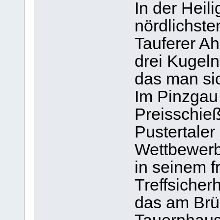
In der Heil
nördlichste
Tauferer Ah
drei Kugeln
das man si
Im Pinzgau 
Preisschie
Pustertaler
Wettbewerb 
in seinem f
Treffsicher
das am Brü