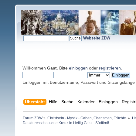
Webseite ZDW
Willkommen
Gast
. Bitte
einloggen
oder
registrieren
.
Einloggen mit Benutzername, Passwort und Sitzungslänge
Übersicht
Hilfe
Suche
Kalender
Einloggen
Registr
Forum ZDW
»
Christsein - Mystik - Gaben, Charismen, Früchte.
»
He
Das durchschossene Kreuz in Heilig Geist - Südtirol!