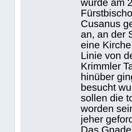
wurde am 2
Fürstbischo
Cusanus ge
an, an der 
eine Kirche
Linie von d
Krimmler T
hinüber gin
besucht wu
sollen die 
worden sein
jeher geford
Das Gnaden