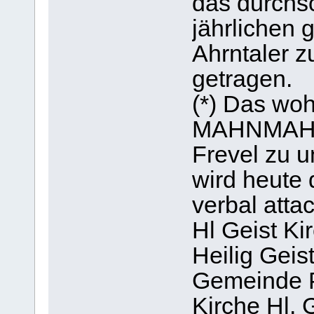
das durchs
jährlichen 
Ahrntaler z
getragen.
(*) Das woh
MAHNMAHL s
Frevel zu u
wird heute
verbal attac
Hl Geist Ki
Heilig Geis
Gemeinde P
Kirche Hl. 