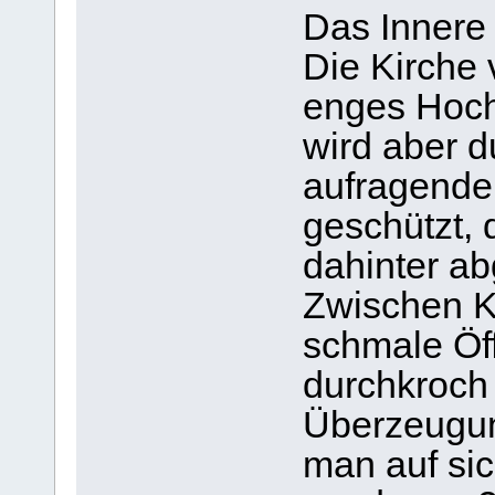
Das Innere 
Die Kirche v
enges Hochg
wird aber d
aufragende
geschützt, 
dahinter a
Zwischen Ki
schmale Öff
durchkroch
Überzeugung
man auf sic