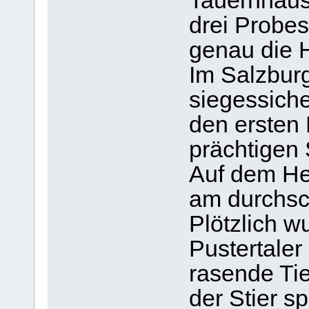
Tauernhaus 
drei Probe
genau die 
Im Salzbur
siegessiche
den ersten 
prächtigen S
Auf dem He
am durchsc
Plötzlich w
Pustertale
rasende Tie
der Stier s