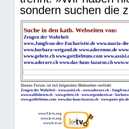
sondern suchen die z
Suche in den kath. Webseiten von:
Zeugen der Wahrheit
www.Jungfrau-der-Eucharistie.de
www.maria-die
www.barbara-weigand.de
www.adoremus.de
www.
www.gebete.ch
www.gottliebtuns.com
www.assisi.
www.adorare.ch
www.das-haus-lazarus.ch
www.wa
Dieses Forum ist mit folgenden Webseiten verlinkt
Zeugen der Wahrheit
-
www.assisi.ch
-
www.adorare.ch
-
Jungfrau.d
www.wallfahrten.ch
-
www.gebete.ch
-
www.segenskreis.at
-
barbara
www.gottliebtuns.com
-
www.das-haus-lazarus.ch
-
www.pater-pio.de
www3.k-tv.org
www.k-tv.org
www.k-tv.at