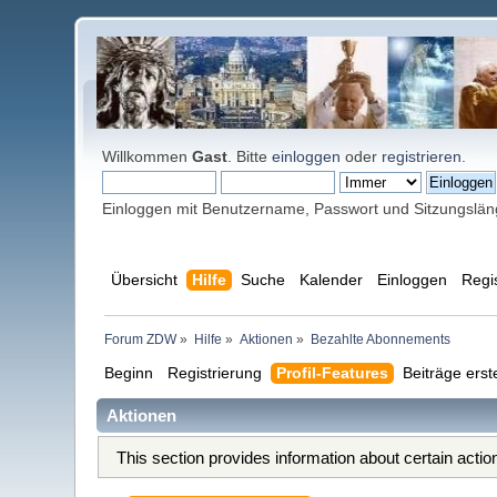
Willkommen
Gast
. Bitte
einloggen
oder
registrieren
.
Einloggen mit Benutzername, Passwort und Sitzungslä
Übersicht
Hilfe
Suche
Kalender
Einloggen
Regi
Forum ZDW
»
Hilfe
»
Aktionen
»
Bezahlte Abonnements
Beginn
Registrierung
Profil-Features
Beiträge erst
Aktionen
This section provides information about certain acti