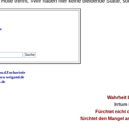
ölle trennt. »Wir haben hier keine bleibende Stätte, so
e
u.d.Eucharistie
ara-weigand.de
o.de
Wahrheit 
Irrtum
Fürchtet nicht 
fürchtet den Mangel 