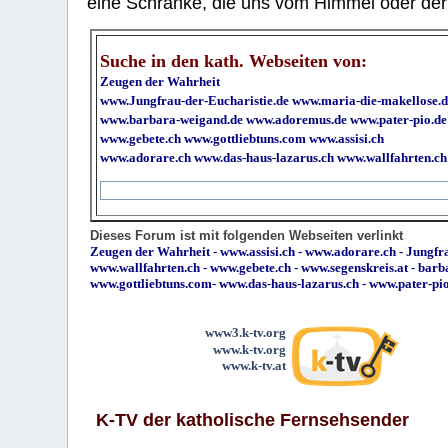
eine Schranke, die uns vom Himmel oder der H
Suche in den kath. Webseiten von:
Zeugen der Wahrheit
www.Jungfrau-der-Eucharistie.de
www.maria-die-makellose.d
www.barbara-weigand.de
www.adoremus.de
www.pater-pio.de
www.gebete.ch
www.gottliebtuns.com
www.assisi.ch
www.adorare.ch
www.das-haus-lazarus.ch
www.wallfahrten.ch
Dieses Forum ist mit folgenden Webseiten verlinkt
Zeugen der Wahrheit
-
www.assisi.ch
-
www.adorare.ch
-
Jungfra
www.wallfahrten.ch
-
www.gebete.ch
-
www.segenskreis.at
-
barb
www.gottliebtuns.com
-
www.das-haus-lazarus.ch
-
www.pater-pi
www3.k-tv.org
www.k-tv.org
www.k-tv.at
K-TV der katholische Fernsehsender