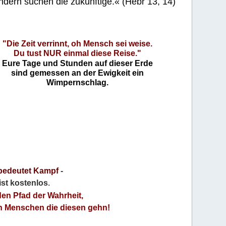
ndern suchen die zukünftige.« (Hebr 13, 14)
"Die Zeit verrinnt, oh Mensch sei weise.
Du tust NUR einmal diese Reise."
Eure Tage und Stunden auf dieser Erde
sind gemessen an der Ewigkeit ein
Wimpernschlag.
bedeutet Kampf
-
 ist kostenlos
.
den Pfad der Wahrheit,
an Menschen die diesen gehn!