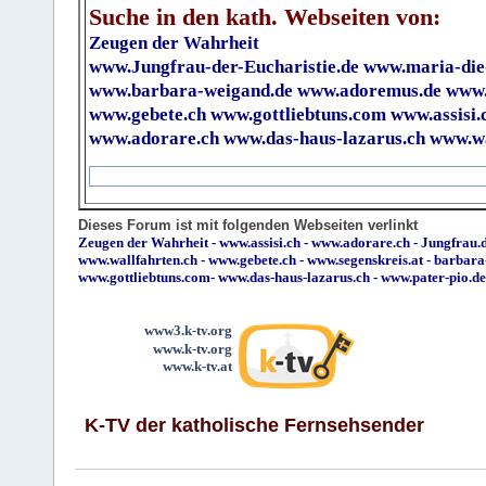
Suche in den kath. Webseiten von:
Zeugen der Wahrheit
www.Jungfrau-der-Eucharistie.de
www.maria-die
www.barbara-weigand.de
www.adoremus.de
www.
www.gebete.ch
www.gottliebtuns.com
www.assisi.
www.adorare.ch
www.das-haus-lazarus.ch
www.wa
Dieses Forum ist mit folgenden Webseiten verlinkt
Zeugen der Wahrheit
-
www.assisi.ch
-
www.adorare.ch
-
Jungfrau.d
www.wallfahrten.ch
-
www.gebete.ch
-
www.segenskreis.at
-
barbara
www.gottliebtuns.com
-
www.das-haus-lazarus.ch
-
www.pater-pio.de
www3.k-tv.org
www.k-tv.org
www.k-tv.at
K-TV der katholische Fernsehsender