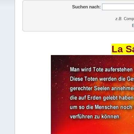
Suchen nach:
z.B.
Comput
E
La S