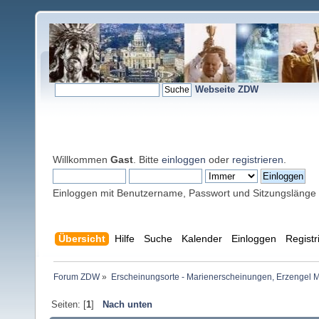
Webseite ZDW
Willkommen
Gast
. Bitte
einloggen
oder
registrieren
.
Einloggen mit Benutzername, Passwort und Sitzungslänge
Übersicht
Hilfe
Suche
Kalender
Einloggen
Registr
Forum ZDW
»
Erscheinungsorte - Marienerscheinungen, Erzengel Michae
Seiten: [
1
]
Nach unten