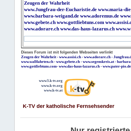
Zeugen der Wahrheit
www.Jungfrau-der-Eucharistie.de
www.maria-die
www.barbara-weigand.de
www.adoremus.de
www.
www.gebete.ch
www.gottliebtuns.com
www.assisi.
www.adorare.ch
www.das-haus-lazarus.ch
www.wa
Dieses Forum ist mit folgenden Webseiten verlinkt
Zeugen der Wahrheit
-
www.assisi.ch
-
www.adorare.ch
-
Jungfrau.d
www.wallfahrten.ch
-
www.gebete.ch
-
www.segenskreis.at
-
barbara
www.gottliebtuns.com
-
www.das-haus-lazarus.ch
-
www.pater-pio.de
www3.k-tv.org
www.k-tv.org
www.k-tv.at
K-TV der katholische Fernsehsender
Nur registrier