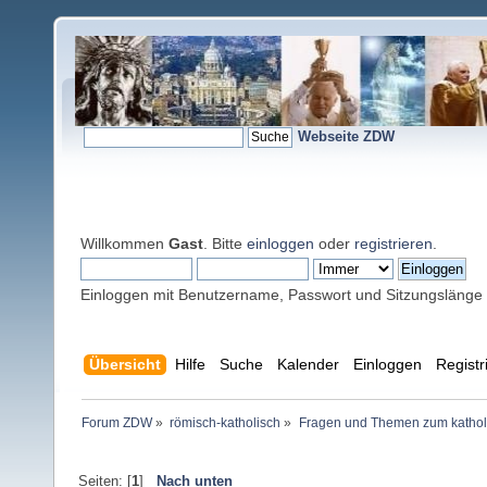
Webseite ZDW
Willkommen
Gast
. Bitte
einloggen
oder
registrieren
.
Einloggen mit Benutzername, Passwort und Sitzungslänge
Übersicht
Hilfe
Suche
Kalender
Einloggen
Registr
Forum ZDW
»
römisch-katholisch
»
Fragen und Themen zum kathol
Seiten: [
1
]
Nach unten