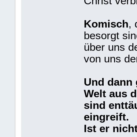
Christ verb
Komisch
,
besorgt si
über uns d
von uns de
Und dann 
Welt aus d
sind enttä
eingreift.
Ist er nich