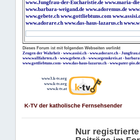
www.Jungfrau-der-Eucharistie.de
www.maria-die
www.barbara-weigand.de
www.adoremus.de
www.
www.gebete.ch
www.gottliebtuns.com
www.assisi.
www.adorare.ch
www.das-haus-lazarus.ch
www.wa
Dieses Forum ist mit folgenden Webseiten verlinkt
Zeugen der Wahrheit
-
www.assisi.ch
-
www.adorare.ch
-
Jungfrau.d
www.wallfahrten.ch
-
www.gebete.ch
-
www.segenskreis.at
-
barbara
www.gottliebtuns.com
-
www.das-haus-lazarus.ch
-
www.pater-pio.de
www3.k-tv.org
www.k-tv.org
www.k-tv.at
K-TV der katholische Fernsehsender
Nur registrier