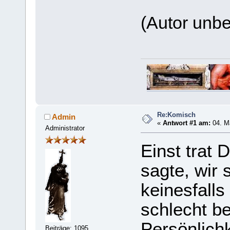
(Autor unb
Re:Komisch
Admin
«
Antwort #1 am:
04. Ma
Administrator
Einst trat 
sagte, wir 
keinesfalls
schlecht b
Persönlich
Beiträge: 1095