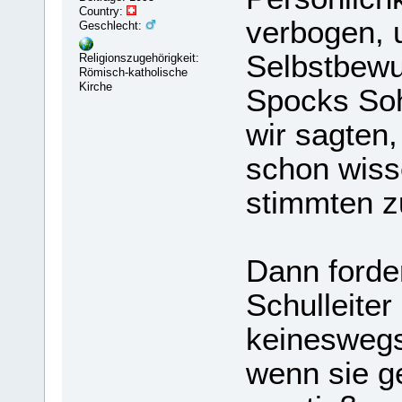
Country:
verbogen, u
Geschlecht:
Selbstbewu
Religionszugehörigkeit:
Römisch-katholische
Kirche
Spocks Soh
wir sagten,
schon wiss
stimmten z
Dann forde
Schulleiter
keineswegs
wenn sie ge