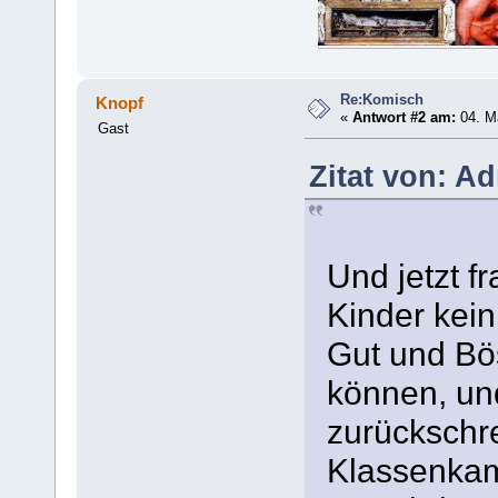
Re:Komisch
Knopf
«
Antwort #2 am:
04. Ma
Gast
Zitat von: A
Und jetzt f
Kinder kei
Gut und Bö
können, un
zurückschr
Klassenkam