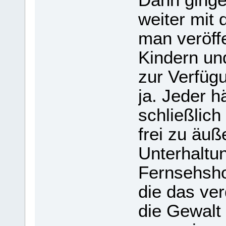
weiter mit
man veröffe
Kindern und
zur Verfüg
ja. Jeder hä
schließlic
frei zu äuß
Unterhaltun
Fernsehsho
die das ve
die Gewalt