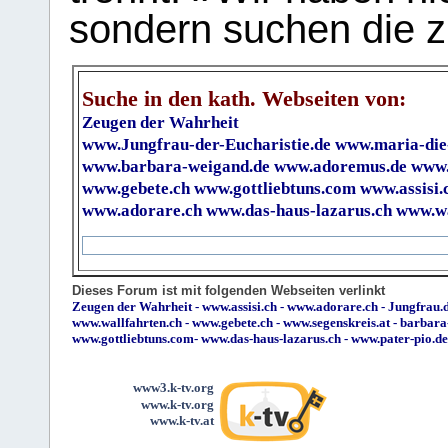
sondern suchen die z
Suche in den kath. Webseiten von:
Zeugen der Wahrheit
www.Jungfrau-der-Eucharistie.de
www.maria-die
www.barbara-weigand.de
www.adoremus.de
www.
www.gebete.ch
www.gottliebtuns.com
www.assisi.
www.adorare.ch
www.das-haus-lazarus.ch
www.wa
Dieses Forum ist mit folgenden Webseiten verlinkt
Zeugen der Wahrheit
-
www.assisi.ch
-
www.adorare.ch
-
Jungfrau.d
www.wallfahrten.ch
-
www.gebete.ch
-
www.segenskreis.at
-
barbara
www.gottliebtuns.com
-
www.das-haus-lazarus.ch
-
www.pater-pio.de
www3.k-tv.org
www.k-tv.org
www.k-tv.at