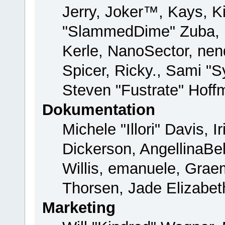
Jerry, Joker™, Kays, Ki
"SlammedDime" Zuba, 
Kerle, NanoSector, nend
Spicer, Ricky., Sami "
Steven "Fustrate" Hoff
Dokumentation
Michele "Illori" Davis, 
Dickerson, AngellinaBel
Willis, emanuele, Gra
Thorsen, Jade Elizabet
Marketing