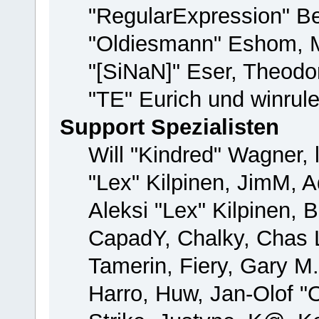
"RegularExpression" B
"Oldiesmann" Eshom, M
"[SiNaN]" Eser, Theodor
"TE" Eurich und winrul
Support Spezialisten
Will "Kindred" Wagner, 
"Lex" Kilpinen, JimM, A
Aleksi "Lex" Kilpinen, 
CapadY, Chalky, Chas 
Tamerin, Fiery, Gary M
Harro, Huw, Jan-Olof "