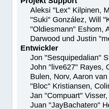
Projekt Support
Aleksi "Lex" Kilpinen, M
"Suki" González, Will 
"Oldiesmann" Eshom, 
Darwood und Justin "me
Entwickler
Jon "Sesquipedalian" St
John "live627" Rayes,
Bulen, Norv, Aaron van
"Bloc" Kristiansen, Co
Jan "Compuart" Visser
Juan "JayBachatero" H