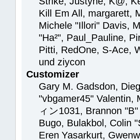
Strike, Justyne, K@, Ke
Kill Em All, margarett,
Michele "Illori" Davis, 
"Ha²", Paul_Pauline, P
Pitti, RedOne, S-Ace,
und ziycon
Customizer
Gary M. Gadsdon, Dieg
"vbgamer45" Valentin, 
ィン1031, Brannon "B" H
Bugo, Bulakbol, Colin 
Eren Yasarkurt, Gwenw