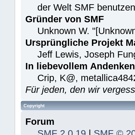
der Welt SMF benutzen
Gründer von SMF
Unknown W. "[Unknown
Ursprüngliche Projekt 
Jeff Lewis, Joseph Fu
In liebevollem Andenken
Crip, K@, metallica484
Für jeden, den wir verge
Copyright
Forum
SMF 2.0.19
|
SMF © 2