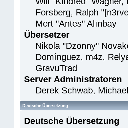
Will "Kindred" Wagner,
Forsberg, Ralph "[n3rv
Mert "Antes" Alınbay
Übersetzer
Nikola "Dzonny" Novako
Domínguez, m4z, Relya
GravuTrad
Server Administratoren
Derek Schwab, Michael
Deutsche Übersetzung
Deutsche Übersetzung