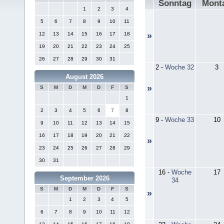
Sonntag
Mont
1
2
3
4
5
6
7
8
9
10
11
12
13
14
15
16
17
18
»
19
20
21
22
23
24
25
26
27
28
29
30
31
2
-
Woche 32
3
August 2026
»
S
M
D
M
D
F
S
1
2
3
4
5
6
7
8
9
-
Woche 33
10
9
10
11
12
13
14
15
16
17
18
19
20
21
22
»
23
24
25
26
27
28
29
30
31
16
-
Woche
17
September 2026
34
S
M
D
M
D
F
S
»
1
2
3
4
5
6
7
8
9
10
11
12