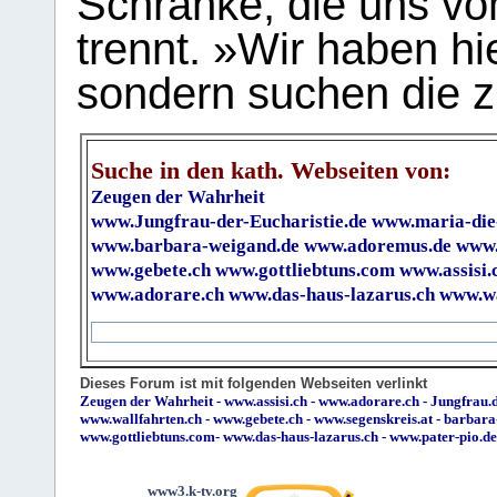
Schranke, die uns vo
trennt. »Wir haben hi
sondern suchen die z
Suche in den kath. Webseiten von:
Zeugen der Wahrheit
www.Jungfrau-der-Eucharistie.de
www.maria-die
www.barbara-weigand.de
www.adoremus.de
www.
www.gebete.ch
www.gottliebtuns.com
www.assisi.
www.adorare.ch
www.das-haus-lazarus.ch
www.wa
Dieses Forum ist mit folgenden Webseiten verlinkt
Zeugen der Wahrheit
-
www.assisi.ch
-
www.adorare.ch
-
Jungfrau.d
www.wallfahrten.ch
-
www.gebete.ch
-
www.segenskreis.at
-
barbara
www.gottliebtuns.com
-
www.das-haus-lazarus.ch
-
www.pater-pio.de
www3.k-tv.org