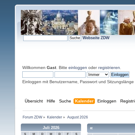
Webseite ZDW
Willkommen
Gast
. Bitte
einloggen
oder
registrieren
.
Einloggen mit Benutzername, Passwort und Sitzungslänge
Übersicht
Hilfe
Suche
Kalender
Einloggen
Registr
Forum ZDW
»
Kalender
»
August 2026
«
Juli 2026
S
M
D
M
D
F
S