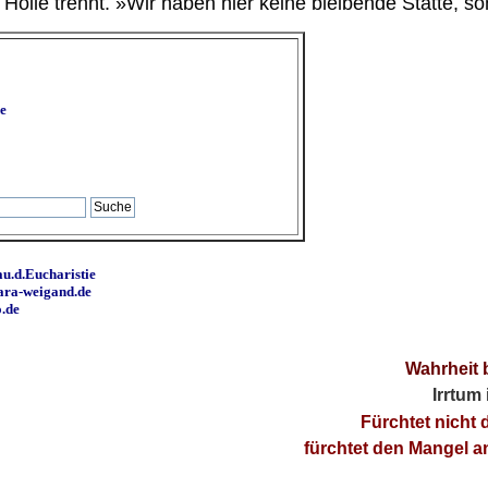
ölle trennt. »Wir haben hier keine bleibende Stätte, so
e
u.d.Eucharistie
ara-weigand.de
o.de
Wahrheit 
Irrtum
Fürchtet nicht 
fürchtet den Mangel 