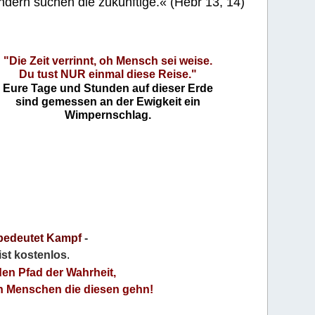
ndern suchen die zukünftige.« (Hebr 13, 14)
"Die Zeit verrinnt, oh Mensch sei weise.
Du tust NUR einmal diese Reise."
Eure Tage und Stunden auf dieser Erde
sind gemessen an der Ewigkeit ein
Wimpernschlag.
bedeutet Kampf
-
 ist kostenlos
.
den Pfad der Wahrheit,
an Menschen die diesen gehn!