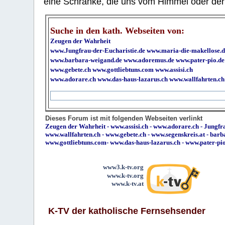
eine Schranke, die uns vom Himmel oder der H
Suche in den kath. Webseiten von:
Zeugen der Wahrheit
www.Jungfrau-der-Eucharistie.de
www.maria-die-makellose.d
www.barbara-weigand.de
www.adoremus.de
www.pater-pio.de
www.gebete.ch
www.gottliebtuns.com
www.assisi.ch
www.adorare.ch
www.das-haus-lazarus.ch
www.wallfahrten.ch
Dieses Forum ist mit folgenden Webseiten verlinkt
Zeugen der Wahrheit
-
www.assisi.ch
-
www.adorare.ch
-
Jungfra
www.wallfahrten.ch
-
www.gebete.ch
-
www.segenskreis.at
-
barb
www.gottliebtuns.com
-
www.das-haus-lazarus.ch
-
www.pater-pi
www3.k-tv.org
www.k-tv.org
www.k-tv.at
K-TV der katholische Fernsehsender