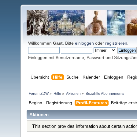
Willkommen
Gast
. Bitte
einloggen
oder
registrieren
.
Einloggen mit Benutzername, Passwort und Sitzungslä
Übersicht
Hilfe
Suche
Kalender
Einloggen
Regi
Forum ZDW
»
Hilfe
»
Aktionen
»
Bezahlte Abonnements
Beginn
Registrierung
Profil-Features
Beiträge erst
Aktionen
This section provides information about certain acti