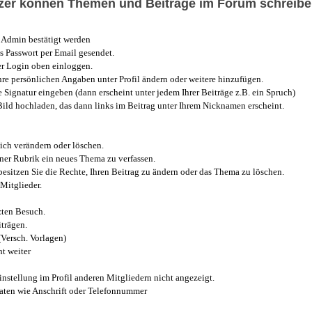
utzer können Themen und Beiträge im Forum schreibe
Admin bestätigt werden
 Passwort per Email gesendet.
r Login oben einloggen.
e persönlichen Angaben unter Profil ändern oder weitere hinzufügen.
e Signatur eingeben (dann erscheint unter jedem Ihrer Beiträge z.B. ein Spruch)
 Bild hochladen, das dann links im Beitrag unter Ihrem Nicknamen erscheint.
ich verändern oder löschen.
iner Rubrik ein neues Thema zu verfassen.
esitzen Sie die Rechte, Ihren Beitrag zu ändern oder das Thema zu löschen.
Mitglieder.
zten Besuch.
trägen.
(Versch. Vorlagen)
t weiter
instellung im Profil anderen Mitgliedern nicht angezeigt.
aten wie Anschrift oder Telefonnummer