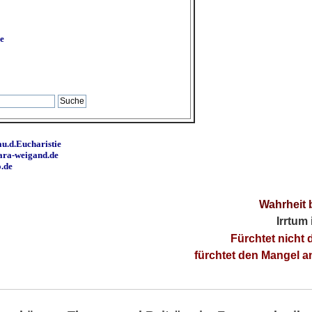
e
u.d.Eucharistie
ara-weigand.de
o.de
Wahrheit 
Irrtum
Fürchtet nicht 
fürchtet den Mangel 