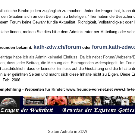
tholische Kirche jedem zugänglich zu machen. Jeder der Fragen hat, kann di
den Glauben sich an den Beiträgen zu beteiligen. "Hier haben die Besucher d
sem Forum keine Gewähr für die Aktualität, Richtigkeit, Vollständigkeit oder Q
he finden, melden Sie dies bitte dem Administrator per Mitteilung oder schr
kath-zdw.ch/forum
forum.kath-zdw.
Freunden bekannt:
oder
eiträge habe ich als Admin keinerlei Einfluss. Da ich nebst Forum/Webseite/
wissen, dass jeder Beitrag, die Meinung des Eintragenden widerspiegelt. Im Fo
usdrücklich, dass er keinerlei Einfluss auf die Gestaltung und die Inhalte d
en aller gelinkten Seiten und macht sich diese Inhalte nicht zu Eigen.
Diese Er
n.
Feb. 2006
empfehlung - Webseiten für Kinder:
www.freunde-von-net.net
www.life-te
Seiten-Aufrufe in ZDW