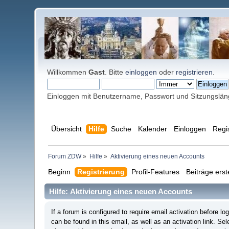
Willkommen
Gast
. Bitte
einloggen
oder
registrieren
.
Einloggen mit Benutzername, Passwort und Sitzungslä
Übersicht
Hilfe
Suche
Kalender
Einloggen
Regi
Forum ZDW
»
Hilfe
»
Aktivierung eines neuen Accounts
Beginn
Registrierung
Profil-Features
Beiträge erst
Hilfe: Aktivierung eines neuen Accounts
If a forum is configured to require email activation before 
can be found in this email, as well as an activation link. Se