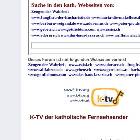
Suche in den kath. Webseiten von:
Zeugen der Wahrheit
www.Jungfrau-der-Eucharistie.de
www.maria-die-makellose.d
www.barbara-weigand.de
www.adoremus.de
www.pater-pio.de
www.gebete.ch
www.gottliebtuns.com
www.assisi.ch
www.adorare.ch
www.das-haus-lazarus.ch
www.wallfahrten.ch
Dieses Forum ist mit folgenden Webseiten verlinkt
Zeugen der Wahrheit
-
www.assisi.ch
-
www.adorare.ch
-
Jungfra
www.wallfahrten.ch
-
www.gebete.ch
-
www.segenskreis.at
-
barb
www.gottliebtuns.com
-
www.das-haus-lazarus.ch
-
www.pater-pi
www3.k-tv.org
www.k-tv.org
www.k-tv.at
K-TV der katholische Fernsehsender