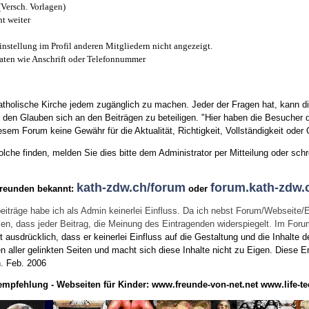
(Versch. Vorlagen)
t weiter
instellung im Profil anderen Mitgliedern nicht angezeigt.
aten wie Anschrift oder Telefonnummer
tholische Kirche jedem zugänglich zu machen. Jeder der Fragen hat, kann di
den Glauben sich an den Beiträgen zu beteiligen. "Hier haben die Besucher d
sem Forum keine Gewähr für die Aktualität, Richtigkeit, Vollständigkeit oder Q
he finden, melden Sie dies bitte dem Administrator per Mitteilung oder schr
kath-zdw.ch/forum
forum.kath-zdw.
Freunden bekannt:
oder
eiträge habe ich als Admin keinerlei Einfluss. Da ich nebst Forum/Webseite/
wissen, dass jeder Beitrag, die Meinung des Eintragenden widerspiegelt. Im Fo
usdrücklich, dass er keinerlei Einfluss auf die Gestaltung und die Inhalte d
en aller gelinkten Seiten und macht sich diese Inhalte nicht zu Eigen.
Diese Er
n.
Feb. 2006
empfehlung - Webseiten für Kinder:
www.freunde-von-net.net
www.life-te