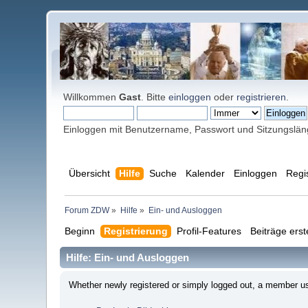
Willkommen
Gast
. Bitte
einloggen
oder
registrieren
.
Einloggen mit Benutzername, Passwort und Sitzungslä
Übersicht
Hilfe
Suche
Kalender
Einloggen
Regi
Forum ZDW
»
Hilfe
»
Ein- und Ausloggen
Beginn
Registrierung
Profil-Features
Beiträge erst
Hilfe: Ein- und Ausloggen
Whether newly registered or simply logged out, a member usu