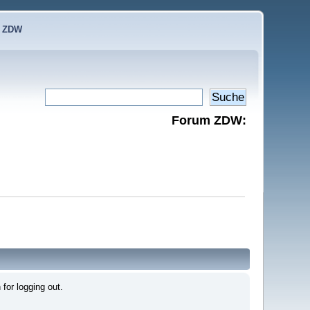
e ZDW
Forum ZDW:
for logging out.