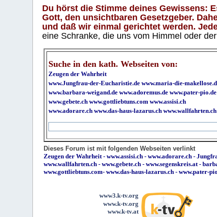
Du hörst die Stimme deines Gewissens: Es 
Gott, den unsichtbaren Gesetzgeber. Daher
und daß wir einmal gerichtet werden. Jeder
eine Schranke, die uns vom Himmel oder der H
Suche in den kath. Webseiten von:
Zeugen der Wahrheit
www.Jungfrau-der-Eucharistie.de
www.maria-die-makellose.d
www.barbara-weigand.de
www.adoremus.de
www.pater-pio.de
www.gebete.ch
www.gottliebtuns.com
www.assisi.ch
www.adorare.ch
www.das-haus-lazarus.ch
www.wallfahrten.ch
Dieses Forum ist mit folgenden Webseiten verlinkt
Zeugen der Wahrheit
-
www.assisi.ch
-
www.adorare.ch
-
Jungfra
www.wallfahrten.ch
-
www.gebete.ch
-
www.segenskreis.at
-
barb
www.gottliebtuns.com
-
www.das-haus-lazarus.ch
-
www.pater-pi
www3.k-tv.org
www.k-tv.org
www.k-tv.at