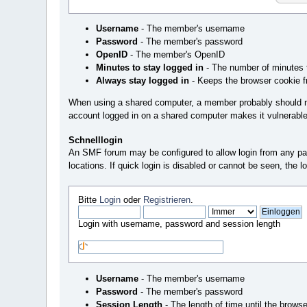
Username
- The member's username
Password
- The member's password
OpenID
- The member's OpenID
Minutes to stay logged in
- The number of minutes t
Always stay logged in
- Keeps the browser cookie f
When using a shared computer, a member probably should no
account logged in on a shared computer makes it vulnerabl
Schnelllogin
An SMF forum may be configured to allow login from any page. 
locations. If quick login is disabled or cannot be seen, the
Bitte
Login
oder
Registrieren
.
Login with username, password and session length
Username
- The member's username
Password
- The member's password
Session Length
- The length of time until the brows