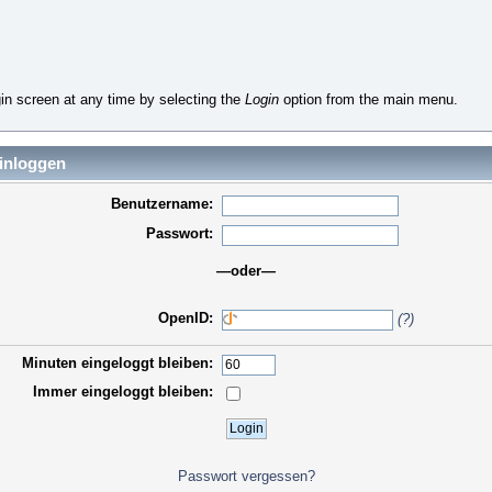
in screen at any time by selecting the
Login
option from the main menu.
inloggen
Benutzername:
Passwort:
—oder—
OpenID:
(?)
Minuten eingeloggt bleiben:
Immer eingeloggt bleiben:
Passwort vergessen?