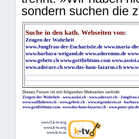
sondern suchen die z
Suche in den kath. Webseiten von:
Zeugen der Wahrheit
www.Jungfrau-der-Eucharistie.de
www.maria-die
www.barbara-weigand.de
www.adoremus.de
www.
www.gebete.ch
www.gottliebtuns.com
www.assisi.
www.adorare.ch
www.das-haus-lazarus.ch
www.wa
Dieses Forum ist mit folgenden Webseiten verlinkt
Zeugen der Wahrheit
-
www.assisi.ch
-
www.adorare.ch
-
Jungfrau.d
www.wallfahrten.ch
-
www.gebete.ch
-
www.segenskreis.at
-
barbara
www.gottliebtuns.com
-
www.das-haus-lazarus.ch
-
www.pater-pio.de
www3.k-tv.org
www.k-tv.org
www.k-tv.at