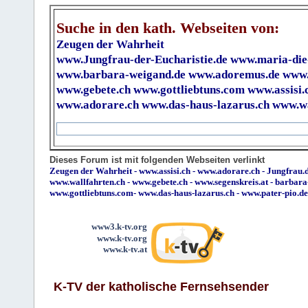
Suche in den kath. Webseiten von:
Zeugen der Wahrheit
www.Jungfrau-der-Eucharistie.de
www.maria-die
www.barbara-weigand.de
www.adoremus.de
www.
www.gebete.ch
www.gottliebtuns.com
www.assisi.
www.adorare.ch
www.das-haus-lazarus.ch
www.wa
Dieses Forum ist mit folgenden Webseiten verlinkt
Zeugen der Wahrheit
-
www.assisi.ch
-
www.adorare.ch
-
Jungfrau.d
www.wallfahrten.ch
-
www.gebete.ch
-
www.segenskreis.at
-
barbara
www.gottliebtuns.com
-
www.das-haus-lazarus.ch
-
www.pater-pio.de
www3.k-tv.org
www.k-tv.org
www.k-tv.at
K-TV der katholische Fernsehsender