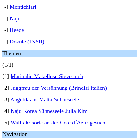
[-]
Montichiari
[-]
Naju
[-]
Heede
[-]
Dozule (JNSR)
Themen
(1/1)
[1]
Maria die Makellose Sievernich
[2]
Jungfrau der Versöhnung (Brindisi Italien)
[3]
Angelik aus Malta Sühneseele
[4]
Naju Korea Sühneseele Julia Kim
[5]
Wallfahrtsorte an der Cote d´Azur gesucht.
Navigation