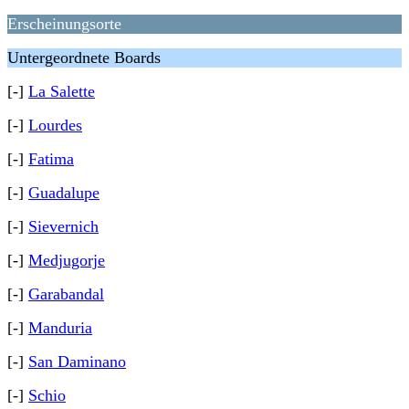
Erscheinungsorte
Untergeordnete Boards
[-]
La Salette
[-]
Lourdes
[-]
Fatima
[-]
Guadalupe
[-]
Sievernich
[-]
Medjugorje
[-]
Garabandal
[-]
Manduria
[-]
San Daminano
[-]
Schio