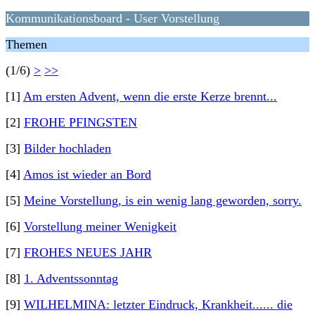
Kommunikationsboard - User Vorstellung
Themen
(1/6)
>
>>
[1]
Am ersten Advent, wenn die erste Kerze brennt...
[2]
FROHE PFINGSTEN
[3]
Bilder hochladen
[4]
Amos ist wieder an Bord
[5]
Meine Vorstellung, is ein wenig lang geworden, sorry.
[6]
Vorstellung meiner Wenigkeit
[7]
FROHES NEUES JAHR
[8]
1. Adventssonntag
[9]
WILHELMINA: letzter Eindruck, Krankheit...... die