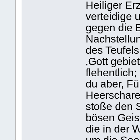
Heiliger Er
verteidige 
gegen die B
Nachstellu
des Teufels
‚Gott gebiet
flehentlich;
du aber, Fü
Heerschare
stoße den 
bösen Geist
die in der 