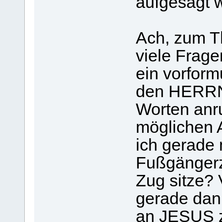
aufgesagt 
Ach, zum T
viele Frag
ein vorform
den HERRN 
Worten anru
möglichen 
ich gerade 
Fußgängerz
Zug sitze? 
gerade dan
an JESUS z