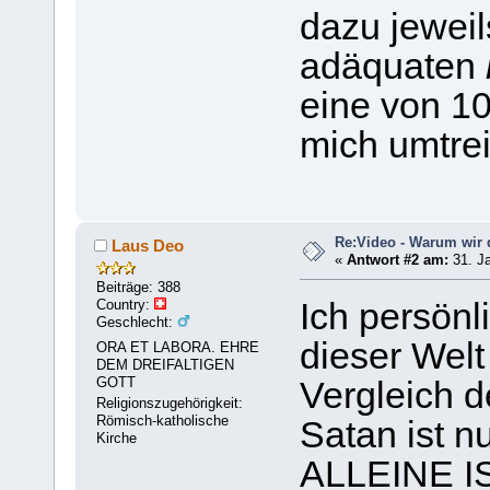
dazu jeweil
adäquaten
eine von 10
mich umtrei
Re:Video - Warum wir 
Laus Deo
«
Antwort #2 am:
31. Ja
Beiträge: 388
Country:
Ich persönl
Geschlecht:
dieser Wel
ORA ET LABORA. EHRE
DEM DREIFALTIGEN
GOTT
Vergleich d
Religionszugehörigkeit:
Römisch-katholische
Satan ist n
Kirche
ALLEINE 