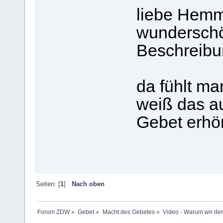
liebe Hemma
wunderschö
Beschreibu
da fühlt ma
weiß das au
Gebet erhö
Seiten: [
1
]
Nach oben
Forum ZDW
»
Gebet
»
Macht des Gebetes
»
Video - Warum wir de