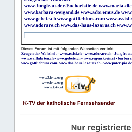
www.Jungfrau-der-Eucharistie.de
www.maria-die
www.barbara-weigand.de
www.adoremus.de
www.
www.gebete.ch
www.gottliebtuns.com
www.assisi.
www.adorare.ch
www.das-haus-lazarus.ch
www.wa
Dieses Forum ist mit folgenden Webseiten verlinkt
Zeugen der Wahrheit
-
www.assisi.ch
-
www.adorare.ch
-
Jungfrau.d
www.wallfahrten.ch
-
www.gebete.ch
-
www.segenskreis.at
-
barbara
www.gottliebtuns.com
-
www.das-haus-lazarus.ch
-
www.pater-pio.de
www3.k-tv.org
www.k-tv.org
www.k-tv.at
K-TV der katholische Fernsehsender
Nur registrier