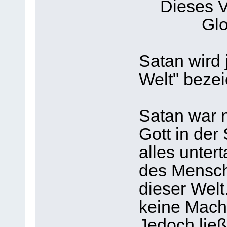
Dieses V
Glo
Satan wird 
Welt" bezei
Satan war n
Gott in de
alles unter
des Mensch
dieser Welt
keine Mach
Jedoch lie