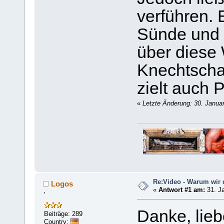
verführen. 
Sünde und 
über diese W
Knechtschaf
zielt auch 
«
Letzte Änderung: 30. Janua
Re:Video - Warum wir 
Logos
«
Antwort #1 am:
31. Ja
'
Danke, lieb
Beiträge: 289
Country: