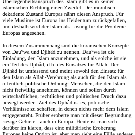
Überlegenheitsanspruch des Islam gibt es in keiner
islamischen Richtung einen Zweifel. Der moralisch
dekadente Zustand Europas nährt diesen Anspruch. Für
viele Muslime ist Europa ins Heidentum zurückgefallen,
und deshalb wird der Islam als Lösung für die Probleme
Europas angesehen.
In diesem Zusammenhang sind die koranischen Konzepte
von Dau°wa und Djihâd zu nennen. Dau°wa ist die
Einladung, den Islam anzunehmen, und als solche ist sie
ein Teil des Djihâd, d.h. des Einsatzes für Allah. Der
Djihâd ist umfassend und meint sowohl den Einsatz für
den Islam als Allah-Verehrung als auch für den Islam als
öffentlich-politische Ordnung: Menschen, die den Islam
nicht freiwillig annehmen, können und sollen durch
wirtschaftlichen, rechtlichen und politischen Druck dazu
bewegt werden. Ziel des Djihâd ist es, politische
Verhältnisse zu schaffen, in denen nichts mehr dem Islam
entgegensteht. Früher eroberte man mit dieser Begründung
riesige Gebiete - auch in Europa. Heute ist man sich
darüber im klaren, dass eine militärische Eroberung
Europas keine Option ist, aber man sieht eine Fülle anderer