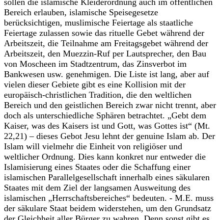
sollen die islamische Kleiderordnung auch im öffentlichen
Bereich erlauben, islamische Speisegesetze
berücksichtigen, muslimische Feiertage als staatliche
Feiertage zulassen sowie das rituelle Gebet während der
Arbeitszeit, die Teilnahme am Freitagsgebet während der
Arbeitszeit, den Muezzin-Ruf per Lautsprecher, den Bau
von Moscheen im Stadtzentrum, das Zinsverbot im
Bankwesen usw. genehmigen. Die Liste ist lang, aber auf
vielen dieser Gebiete gibt es eine Kollision mit der
europäisch-christlichen Tradition, die den weltlichen
Bereich und den geistlichen Bereich zwar nicht trennt, aber
doch als unterschiedliche Sphären betrachtet. „Gebt dem
Kaiser, was des Kaisers ist und Gott, was Gottes ist“ (Mt.
22,21) – dieses Gebot Jesu lehnt der genuine Islam ab. Der
Islam will vielmehr die Einheit von religiöser und
weltlicher Ordnung. Dies kann konkret nur entweder die
Islamisierung eines Staates oder die Schaffung einer
islamischen Parallelgesellschaft innerhalb eines säkularen
Staates mit dem Ziel der langsamen Ausweitung des
islamischen „Herrschaftsbereiches“ bedeuten. - M.E. muss
der säkulare Staat beidem widerstehen, um den Grundsatz
der Gleichheit aller Bürger zu wahren. Denn sonst gibt es