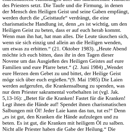
des Priesters setzt. Die Taufe und die Firmung, in denen
der Mensch den Heiligen Geist und seine Gaben empfängt,
werden durch die „Geisttaufe“ verdrängt, die eine
charismatische Handlung ist, denn „es ist wichtig, um den
Heiligen Geist zu beten, dass er auf euch herab kommt.
Wenn man ihn hat, hat man alles. Die Leute täuschen sich,
wenn sie sich einzig und allein an die Heiligen wenden,
um etwas zu erbitten.“ (21. Oktober 1983). „Heute Abend
möchte ich euch bitten, dass ihr in den Tagen dieser
Novene um das Ausgießen des Heiligen Geistes auf eure
Familien und eure Pfarre betet.“ (2. Juni 1984) „Wendet
eure Herzen dem Gebet zu und bittet, der Heilige Geist
möge sich über euch ergießen.“(9. Mai 1985) Die Laien
werden aufgerufen, die Krankensalbung zu spenden, was
nur dem Priester sakramental vorbehalten ist (vgl. Jak.
5,13-16): „Betet für die Kranken! Fastet für die Kranken!
Legt ihnen die Hände auf! Spendet ihnen charismatischen
Salbungen mit Öl! Jeder Laie kann das tun, tut es!“ Denn
„es ist gut, den Kranken die Hände aufzulegen und zu
beten. Es ist gut, die Kranken mit heiligem Öl zu salben.
Nicht alle Priester haben die Gabe der Heilung.“ Die