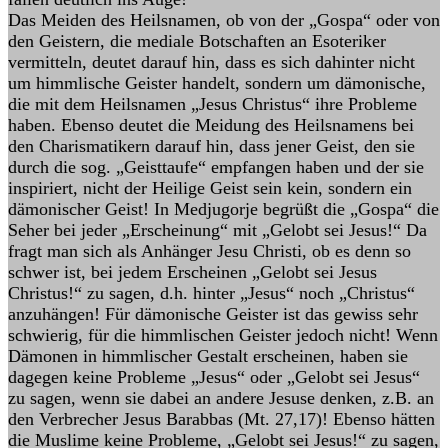
Das Meiden des Heilsnamen, ob von der „Gospa“ oder von
den Geistern, die mediale Botschaften an Esoteriker
vermitteln, deutet darauf hin, dass es sich dahinter nicht
um himmlische Geister handelt, sondern um dämonische,
die mit dem Heilsnamen „Jesus Christus“ ihre Probleme
haben. Ebenso deutet die Meidung des Heilsnamens bei
den Charismatikern darauf hin, dass jener Geist, den sie
durch die sog. „Geisttaufe“ empfangen haben und der sie
inspiriert, nicht der Heilige Geist sein kein, sondern ein
dämonischer Geist! In Medjugorje begrüßt die „Gospa“ die
Seher bei jeder „Erscheinung“ mit „Gelobt sei Jesus!“ Da
fragt man sich als Anhänger Jesu Christi, ob es denn so
schwer ist, bei jedem Erscheinen „Gelobt sei Jesus
Christus!“ zu sagen, d.h. hinter „Jesus“ noch „Christus“
anzuhängen! Für dämonische Geister ist das gewiss sehr
schwierig, für die himmlischen Geister jedoch nicht! Wenn
Dämonen in himmlischer Gestalt erscheinen, haben sie
dagegen keine Probleme „Jesus“ oder „Gelobt sei Jesus“
zu sagen, wenn sie dabei an andere Jesuse denken, z.B. an
den Verbrecher Jesus Barabbas (Mt. 27,17)! Ebenso hätten
die Muslime keine Probleme, „Gelobt sei Jesus!“ zu sagen,