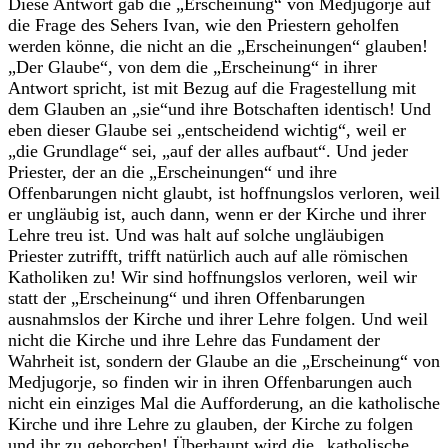
Diese Antwort gab die „Erscheinung“ von Medjugorje auf
die Frage des Sehers Ivan, wie den Priestern geholfen
werden könne, die nicht an die „Erscheinungen“ glauben!
„Der Glaube“, von dem die „Erscheinung“ in ihrer
Antwort spricht, ist mit Bezug auf die Fragestellung mit
dem Glauben an „sie“und ihre Botschaften identisch! Und
eben dieser Glaube sei „entscheidend wichtig“, weil er
„die Grundlage“ sei, „auf der alles aufbaut“. Und jeder
Priester, der an die „Erscheinungen“ und ihre
Offenbarungen nicht glaubt, ist hoffnungslos verloren, weil
er ungläubig ist, auch dann, wenn er der Kirche und ihrer
Lehre treu ist. Und was halt auf solche ungläubigen
Priester zutrifft, trifft natürlich auch auf alle römischen
Katholiken zu! Wir sind hoffnungslos verloren, weil wir
statt der „Erscheinung“ und ihren Offenbarungen
ausnahmslos der Kirche und ihrer Lehre folgen. Und weil
nicht die Kirche und ihre Lehre das Fundament der
Wahrheit ist, sondern der Glaube an die „Erscheinung“ von
Medjugorje, so finden wir in ihren Offenbarungen auch
nicht ein einziges Mal die Aufforderung, an die katholische
Kirche und ihre Lehre zu glauben, der Kirche zu folgen
und ihr zu gehorchen! Überhaupt wird die „katholische