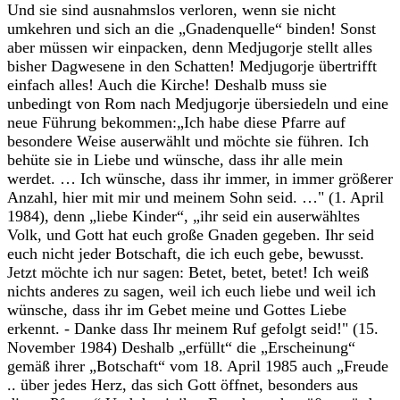
Und sie sind ausnahmslos verloren, wenn sie nicht
umkehren und sich an die „Gnadenquelle“ binden! Sonst
aber müssen wir einpacken, denn Medjugorje stellt alles
bisher Dagwesene in den Schatten! Medjugorje übertrifft
einfach alles! Auch die Kirche! Deshalb muss sie
unbedingt von Rom nach Medjugorje übersiedeln und eine
neue Führung bekommen:„Ich habe diese Pfarre auf
besondere Weise auserwählt und möchte sie führen. Ich
behüte sie in Liebe und wünsche, dass ihr alle mein
werdet. … Ich wünsche, dass ihr immer, in immer größerer
Anzahl, hier mit mir und meinem Sohn seid. …" (1. April
1984), denn „liebe Kinder“, „ihr seid ein auserwähltes
Volk, und Gott hat euch große Gnaden gegeben. Ihr seid
euch nicht jeder Botschaft, die ich euch gebe, bewusst.
Jetzt möchte ich nur sagen: Betet, betet, betet! Ich weiß
nichts anderes zu sagen, weil ich euch liebe und weil ich
wünsche, dass ihr im Gebet meine und Gottes Liebe
erkennt. - Danke dass Ihr meinem Ruf gefolgt seid!" (15.
November 1984) Deshalb „erfüllt“ die „Erscheinung“
gemäß ihrer „Botschaft“ vom 18. April 1985 auch „Freude
.. über jedes Herz, das sich Gott öffnet, besonders aus