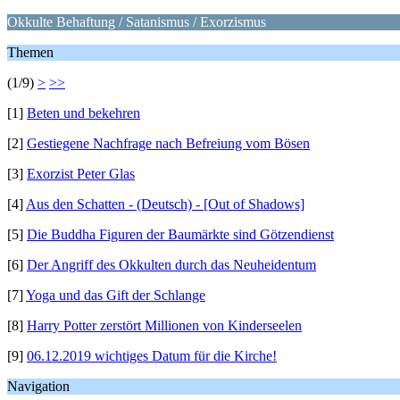
Okkulte Behaftung / Satanismus / Exorzismus
Themen
(1/9)
>
>>
[1]
Beten und bekehren
[2]
Gestiegene Nachfrage nach Befreiung vom Bösen
[3]
Exorzist Peter Glas
[4]
Aus den Schatten - (Deutsch) - [Out of Shadows]
[5]
Die Buddha Figuren der Baumärkte sind Götzendienst
[6]
Der Angriff des Okkulten durch das Neuheidentum
[7]
Yoga und das Gift der Schlange
[8]
Harry Potter zerstört Millionen von Kinderseelen
[9]
06.12.2019 wichtiges Datum für die Kirche!
Navigation