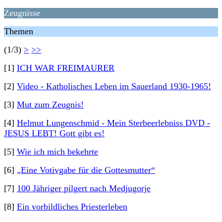
Zeugnisse
Themen
(1/3)
>
>>
[1]
ICH WAR FREIMAURER
[2]
Video - Katholisches Leben im Sauerland 1930-1965!
[3]
Mut zum Zeugnis!
[4]
Helmut Lungenschmid - Mein Sterbeerlebniss DVD -
JESUS LEBT! Gott gibt es!
[5]
Wie ich mich bekehrte
[6]
„Eine Votivgabe für die Gottesmutter“
[7]
100 Jähriger pilgert nach Medjugorje
[8]
Ein vorbildliches Priesterleben