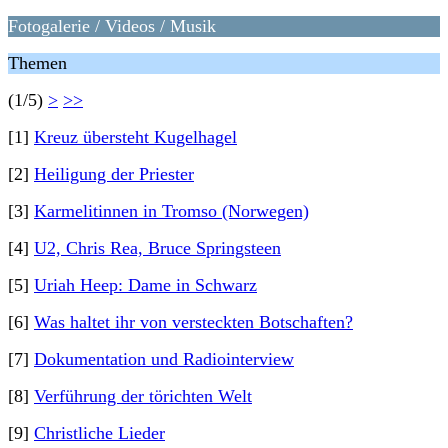
Fotogalerie / Videos / Musik
Themen
(1/5)
>
>>
[1]
Kreuz übersteht Kugelhagel
[2]
Heiligung der Priester
[3]
Karmelitinnen in Tromso (Norwegen)
[4]
U2, Chris Rea, Bruce Springsteen
[5]
Uriah Heep: Dame in Schwarz
[6]
Was haltet ihr von versteckten Botschaften?
[7]
Dokumentation und Radiointerview
[8]
Verführung der törichten Welt
[9]
Christliche Lieder