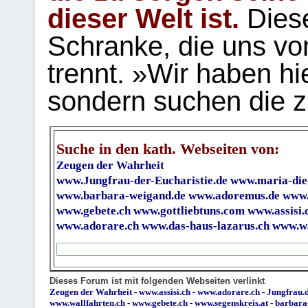
dieser Welt ist.
Diese
Schranke, die uns vo
trennt. »Wir haben hi
sondern suchen die z
Suche in den kath. Webseiten von:
Zeugen der Wahrheit
www.Jungfrau-der-Eucharistie.de
www.maria-die
www.barbara-weigand.de
www.adoremus.de
www.
www.gebete.ch
www.gottliebtuns.com
www.assisi.
www.adorare.ch
www.das-haus-lazarus.ch
www.wa
Dieses Forum ist mit folgenden Webseiten verlinkt
Zeugen der Wahrheit
-
www.assisi.ch
-
www.adorare.ch
-
Jungfrau.d
www.wallfahrten.ch
-
www.gebete.ch
-
www.segenskreis.at
-
barbara