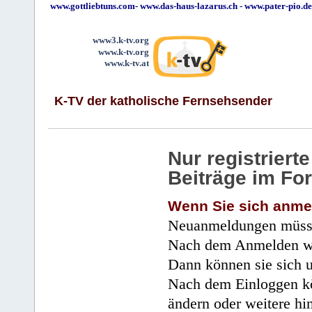
www.gottliebtuns.com
-
www.das-haus-lazarus.ch
-
www.pater-pio.de
www3.k-tv.org
www.k-tv.org
www.k-tv.at
K-TV der katholische Fernsehsender
Nur registrier
Beiträge im Fo
Wenn Sie sich anme
Neuanmeldungen müsse
Nach dem Anmelden wir
Dann können sie sich 
Nach dem Einloggen kö
ändern oder weitere hi