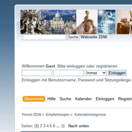
Webseite ZDW
Willkommen
Gast
. Bitte
einloggen
oder
registrieren
.
Einloggen mit Benutzername, Passwort und Sitzungslänge
Übersicht
Hilfe
Suche
Kalender
Einloggen
Registr
Forum ZDW
»
Empfehlungen
»
Kalenderereignisse
Seiten: [
1
]
2
3
4
5
6
...
11
Nach unten